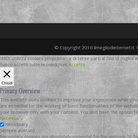
© Copyright 2016 ilmegliodiinternet.it. 
IMDI utilizza cookies proprietari e di terze parti al fine di migliora
fianco accetti tutte le condizioni.
Accetto
Chiudi
Privacy Overview
This website uses cookies to improve your experience while you 
are essential for the working of basic functionalities of the web
your browser only with your consent. You also have the option t
Necessary
Necessary
Sempre abilitato
Necessary cookies are absolutely essential for the website to fun