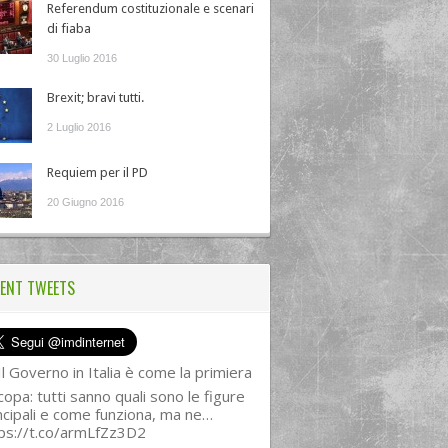
Referendum costituzionale e scenari
di fiaba
30 Luglio 2016
Brexit; bravi tutti.
2 Luglio 2016
Requiem per il PD
20 Giugno 2016
ENT TWEETS
l Governo in Italia è come la primiera
copa: tutti sanno quali sono le figure
ncipali e come funziona, ma ne…
ps://t.co/armLfZz3D2