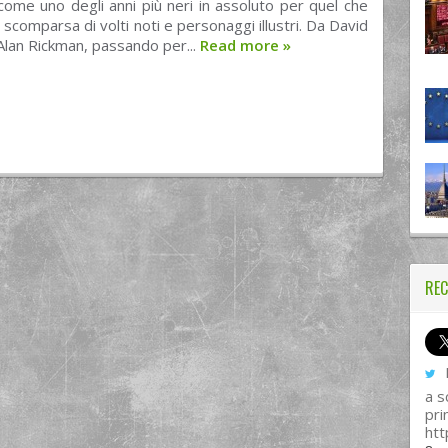
come uno degli anni più neri in assoluto per quel che
a scomparsa di volti noti e personaggi illustri. Da David
lan Rickman, passando per...
Read more
»
REC
I
a s
pri
htt