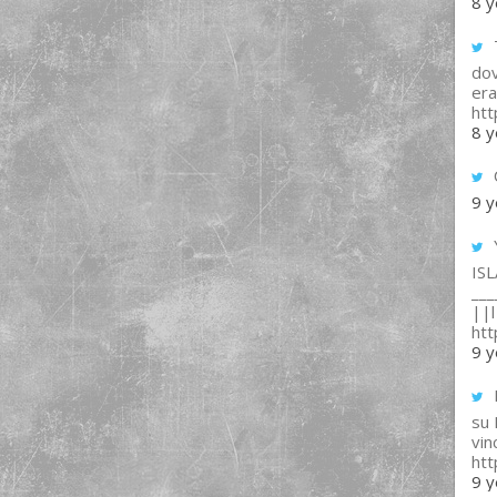
8 y
T
dov
era
ht
8 y
9 y
IS
___
||l 
ht
9 y
su
vin
ht
9 y