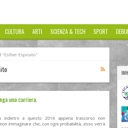
CULTURA
ARTI
SCIENZA & TECH
SPORT
DEBU
twitter
googleplus
facebook
 "esther Esposito"
ito
IM
nga una carriera.
o indietro a questo 2016 appena trascorso non
non immaginare che, con ogni probabilità, esso verrà