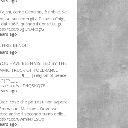
ears ago
ajani, come Gentiloni, è nobile. Se
esse succedergli a Palazzo Chigi,
 dal 1867, quando il Conte Luigi...
tps://t.co/x5gCNARpgG
ears ago
CHRIS BENOIT
ears ago
YOU HAVE BEEN VISITED BY THE
LAMIC TRUCK OF TOLERANCE
___________¶___ |religion of peace
“”|””\__,_...
tps://t.co/yUD4QSKQ78
ears ago
Dieci cose che potresti non sapere
 Emmanuel Macron: - Dovesse
cere anche il secondo turno delle...
tps://t.co/8wmlN7ESOo
ears ago