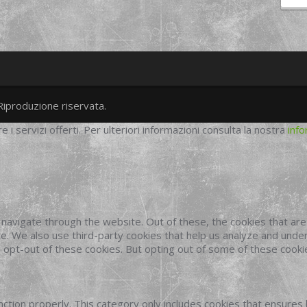
Riproduzione riservata.
twitter
googleplus
facebook
re i servizi offerti. Per ulteriori informazioni consulta la nostra
info
navigate through the website. Out of these, the cookies that ar
site. We also use third-party cookies that help us analyze and und
o opt-out of these cookies. But opting out of some of these cook
ction properly. This category only includes cookies that ensures 