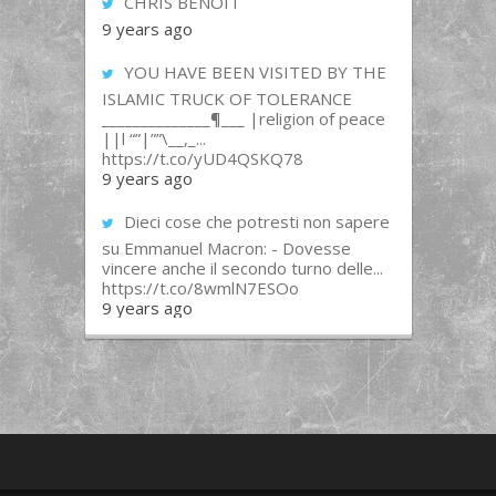
CHRIS BENOIT
9 years ago
YOU HAVE BEEN VISITED BY THE
ISLAMIC TRUCK OF TOLERANCE
______________¶___ |religion of peace
||l “”|””\__,_...
https://t.co/yUD4QSKQ78
9 years ago
Dieci cose che potresti non sapere
su Emmanuel Macron: - Dovesse
vincere anche il secondo turno delle...
https://t.co/8wmlN7ESOo
9 years ago