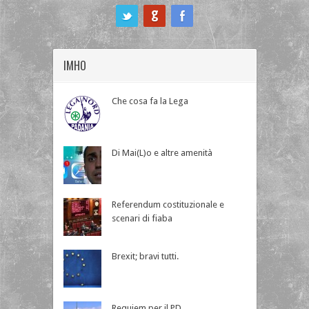
ook
IMHO
Che cosa fa la Lega
Di Mai(L)o e altre amenità
Referendum costituzionale e
scenari di fiaba
Brexit; bravi tutti.
Requiem per il PD