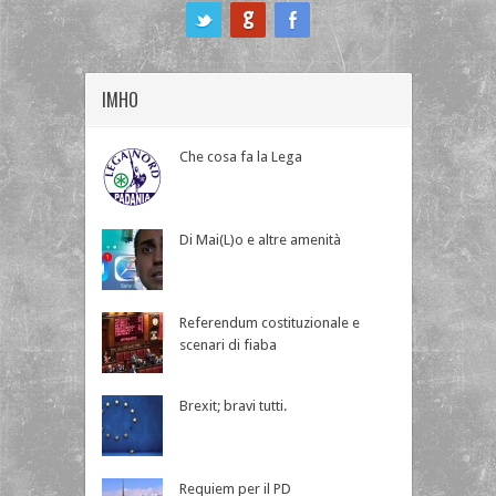
ook
IMHO
Che cosa fa la Lega
Di Mai(L)o e altre amenità
Referendum costituzionale e
scenari di fiaba
Brexit; bravi tutti.
Requiem per il PD