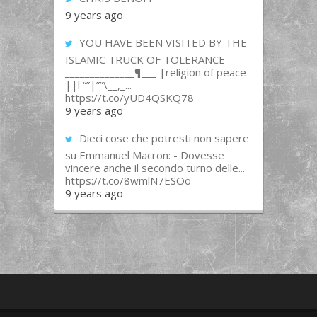
9 years ago
YOU HAVE BEEN VISITED BY THE
ISLAMIC TRUCK OF TOLERANCE
______________¶___ |religion of peace
||l “”|””\__,_...
https://t.co/yUD4QSKQ78
9 years ago
Dieci cose che potresti non sapere
su Emmanuel Macron: - Dovesse
vincere anche il secondo turno delle...
https://t.co/8wmlN7ESOo
9 years ago