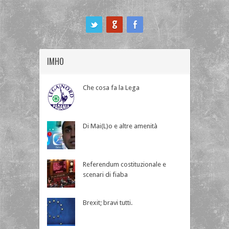
ook
IMHO
Che cosa fa la Lega
Di Mai(L)o e altre amenità
Referendum costituzionale e
scenari di fiaba
Brexit; bravi tutti.