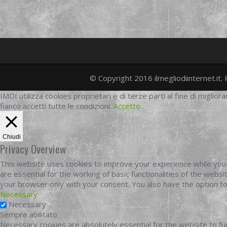
© Copyright 2016 ilmegliodiinternet.it. 
IMDI utilizza cookies proprietari e di terze parti al fine di migliora
fianco accetti tutte le condizioni.
Accetto
Chiudi
Privacy Overview
This website uses cookies to improve your experience while you 
are essential for the working of basic functionalities of the web
your browser only with your consent. You also have the option t
Necessary
Necessary
Sempre abilitato
Necessary cookies are absolutely essential for the website to fun