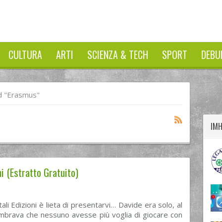
CULTURA
ARTI
SCIENZA & TECH
SPORT
DEBU
twitter
googleplus
facebook
d "erasmus"
IM
i (Estratto Gratuito)
tali Edizioni è lieta di presentarvi… Davide era solo, al
embrava che nessuno avesse più voglia di giocare con