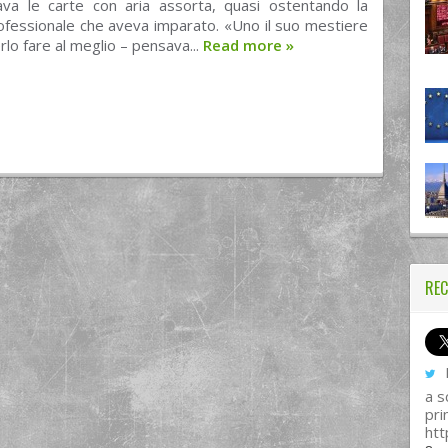
hiava le carte con aria assorta, quasi ostentando la
ofessionale che aveva imparato. «Uno il suo mestiere
lo fare al meglio – pensava...
Read more
»
REC
I
a s
pri
htt