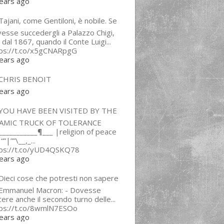
ears ago
ajani, come Gentiloni, è nobile. Se
esse succedergli a Palazzo Chigi,
 dal 1867, quando il Conte Luigi...
tps://t.co/x5gCNARpgG
ears ago
CHRIS BENOIT
ears ago
YOU HAVE BEEN VISITED BY THE
LAMIC TRUCK OF TOLERANCE
___________¶___ |religion of peace
“”|””\__,_...
tps://t.co/yUD4QSKQ78
ears ago
Dieci cose che potresti non sapere
 Emmanuel Macron: - Dovesse
cere anche il secondo turno delle...
tps://t.co/8wmlN7ESOo
ears ago