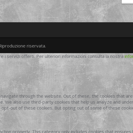
Riproduzione riservata.
twitter
googleplus
facebook
re i servizi offerti. Per ulteriori informazioni consulta la nostra
info
navigate through the website. Out of these, the cookies that ar
site. We also use third-party cookies that help us analyze and und
o opt-out of these cookies. But opting out of some of these cook
ction properly. This category only includes cookies that ensures 