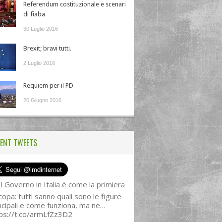
Referendum costituzionale e scenari
di fiaba
30 Luglio 2016
Brexit; bravi tutti.
2 Luglio 2016
Requiem per il PD
20 Giugno 2016
ENT TWEETS
l Governo in Italia è come la primiera
copa: tutti sanno quali sono le figure
ncipali e come funziona, ma ne…
ps://t.co/armLfZz3D2