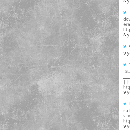
8 y
T
dov
era
ht
8 y
9 y
IS
___
||l 
ht
9 y
su
vin
ht
9 y