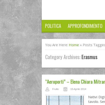
POLITICA
APPROFONDIMENTO
You Are Here:
Home
»
Posts Tagge
Category Archives:
Erasmus
“Aeroporti” – Elena Chiara Mitran
Frullo
15 Aprile 2014
Nativi Digi
tavolo. S