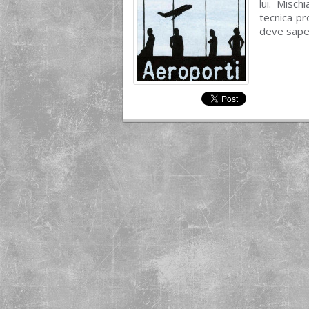
lui. Misc
tecnica pr
deve saper