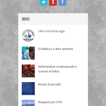
ook
IMHO
Che cosa fa la Lega
Di Mai(L)o e altre amenità
Referendum costituzionale e
scenari di fiaba
Brexit; bravi tutti.
Requiem per il PD