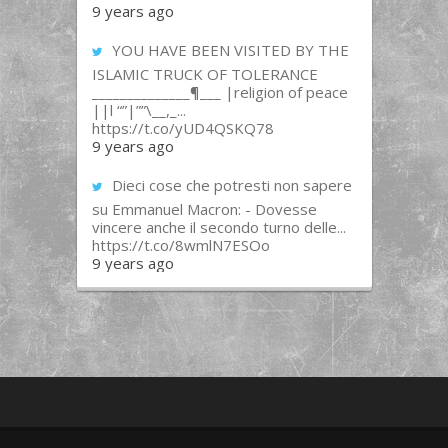
9 years ago
YOU HAVE BEEN VISITED BY THE
ISLAMIC TRUCK OF TOLERANCE
______________¶___ |religion of peace
||l “”|””\__,_...
https://t.co/yUD4QSKQ78
9 years ago
Dieci cose che potresti non sapere
su Emmanuel Macron: - Dovesse
vincere anche il secondo turno delle...
https://t.co/8wmlN7ESOo
9 years ago