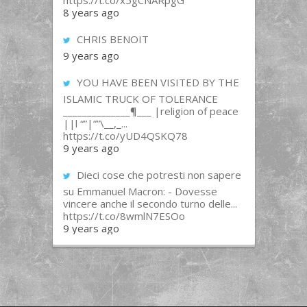
https://t.co/x5gCNARpgG
8 years ago
CHRIS BENOIT
9 years ago
YOU HAVE BEEN VISITED BY THE
ISLAMIC TRUCK OF TOLERANCE
______________¶___ |religion of peace
||l “”|””\__,_...
https://t.co/yUD4QSKQ78
9 years ago
Dieci cose che potresti non sapere
su Emmanuel Macron: - Dovesse
vincere anche il secondo turno delle...
https://t.co/8wmlN7ESOo
9 years ago