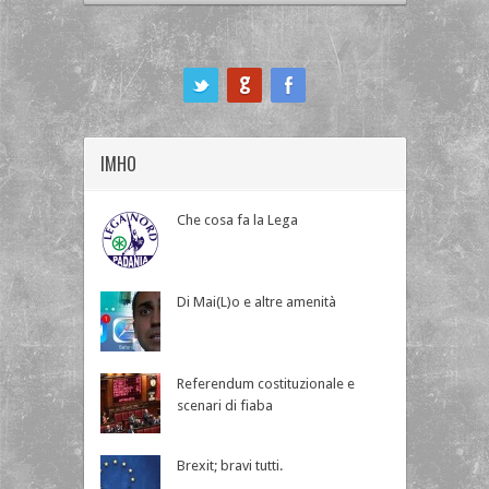
ook
IMHO
Che cosa fa la Lega
Di Mai(L)o e altre amenità
Referendum costituzionale e
scenari di fiaba
Brexit; bravi tutti.