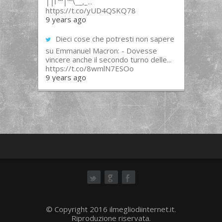
||l “”|””\__,_...
https://t.co/yUD4QSKQ78
9 years ago
Dieci cose che potresti non sapere
su Emmanuel Macron: - Dovesse
vincere anche il secondo turno delle...
https://t.co/8wmlN7ESOo
9 years ago
ok
© Copyright 2016 ilmegliodiinternet.it.
Riproduzione riservata.