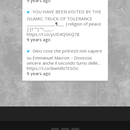
9 years ago
YOU HAVE BEEN VISITED BY THE
ISLAMIC TRUCK OF TOLERANCE
______________¶___ |religion of peace
||l “”|””\__,_...
https://t.co/yUD4QSKQ78
9 years ago
Dieci cose che potresti non sapere
su Emmanuel Macron: - Dovesse
vincere anche il secondo turno delle...
https://t.co/8wmlN7ESOo
9 years ago