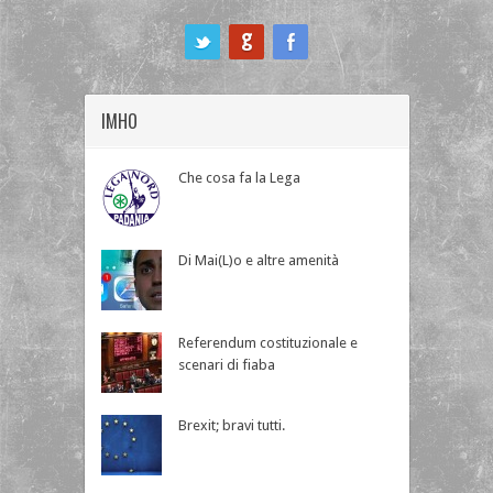
ook
IMHO
Che cosa fa la Lega
Di Mai(L)o e altre amenità
Referendum costituzionale e
scenari di fiaba
Brexit; bravi tutti.