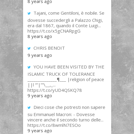
8 years ago
Tajani, come Gentiloni, è nobile. Se
dovesse succedergli a Palazzo Chigi,
era dal 1867, quando il Conte Luigi...
https://t.co/x5gCNARpgG
8 years ago
CHRIS BENOIT
9 years ago
YOU HAVE BEEN VISITED BY THE
ISLAMIC TRUCK OF TOLERANCE
______________¶___ |religion of peace
||l “”|””\__,_...
https://t.co/yUD4QSKQ78
9 years ago
Dieci cose che potresti non sapere
su Emmanuel Macron: - Dovesse
vincere anche il secondo turno delle...
https://t.co/8wmlN7ESOo
9 years ago