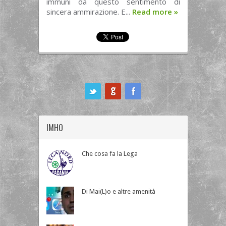
immuni da questo sentimento di
sincera ammirazione. E...
Read more
»
ook
IMHO
Che cosa fa la Lega
Di Mai(L)o e altre amenità