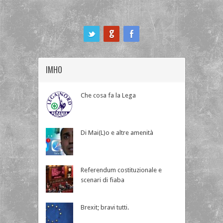
ook
IMHO
Che cosa fa la Lega
Di Mai(L)o e altre amenità
Referendum costituzionale e
scenari di fiaba
Brexit; bravi tutti.