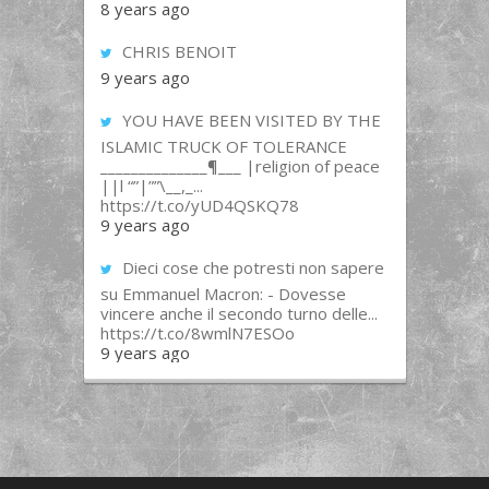
8 years ago
CHRIS BENOIT
9 years ago
YOU HAVE BEEN VISITED BY THE
ISLAMIC TRUCK OF TOLERANCE
______________¶___ |religion of peace
||l “”|””\__,_...
https://t.co/yUD4QSKQ78
9 years ago
Dieci cose che potresti non sapere
su Emmanuel Macron: - Dovesse
vincere anche il secondo turno delle...
https://t.co/8wmlN7ESOo
9 years ago