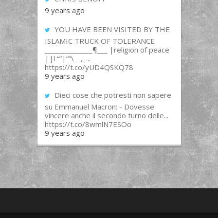
9 years ago
YOU HAVE BEEN VISITED BY THE
ISLAMIC TRUCK OF TOLERANCE
______________¶___ |religion of peace
||l “”|””\__,_...
https://t.co/yUD4QSKQ78
9 years ago
Dieci cose che potresti non sapere
su Emmanuel Macron: - Dovesse
vincere anche il secondo turno delle...
https://t.co/8wmlN7ESOo
9 years ago