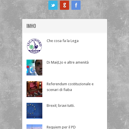
ook
IMHO
Che cosa fa la Lega
Di Mai(L)o e altre amenità
Referendum costituzionale e
scenari di fiaba
Brexit; bravi tutti.
Requiem per il PD