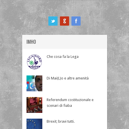
ook
IMHO
Che cosa fa la Lega
Di Mai(L)o e altre amenità
Referendum costituzionale e
scenari di fiaba
Brexit; bravi tutti.