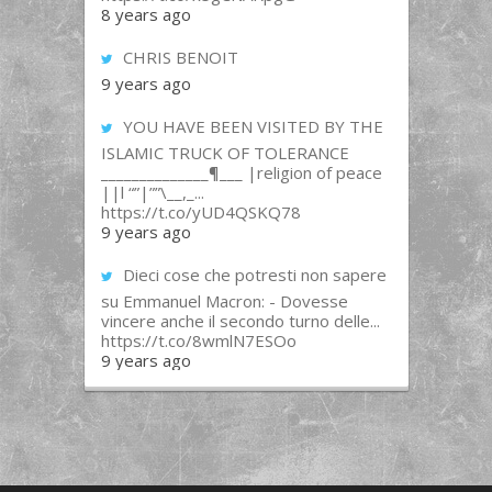
8 years ago
CHRIS BENOIT
9 years ago
YOU HAVE BEEN VISITED BY THE
ISLAMIC TRUCK OF TOLERANCE
______________¶___ |religion of peace
||l “”|””\__,_...
https://t.co/yUD4QSKQ78
9 years ago
Dieci cose che potresti non sapere
su Emmanuel Macron: - Dovesse
vincere anche il secondo turno delle...
https://t.co/8wmlN7ESOo
9 years ago