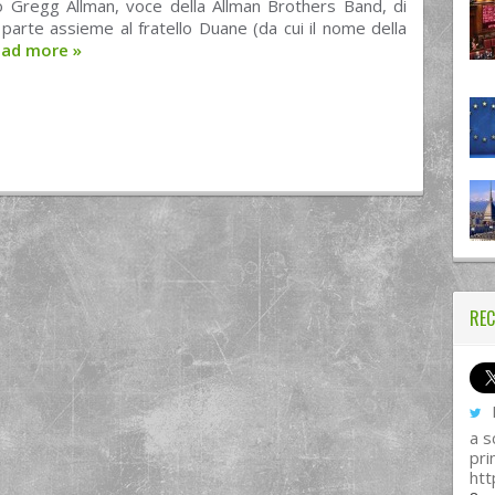
 Gregg Allman, voce della Allman Brothers Band, di
 parte assieme al fratello Duane (da cui il nome della
ead more
»
REC
I
a s
pri
htt