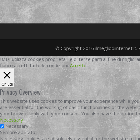
© Copyright 2016 ilmegliodiinternet.it. 
IMDI utilizza cookies proprietari e di terze parti al fine di migliora
fianco accetti tutte le condizioni.
Accetto
Chiudi
Privacy Overview
This website uses cookies to improve your experience while you 
are essential for the working of basic functionalities of the web
your browser only with your consent. You also have the option t
Necessary
Necessary
Sempre abilitato
Necessary cookies are absolutely essential for the website to fun