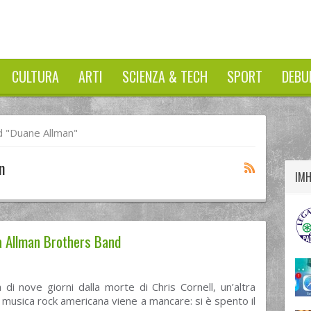
CULTURA
ARTI
SCIENZA & TECH
SPORT
DEBU
twitter
googleplus
facebook
 "duane Allman"
n
IM
a Allman Brothers Band
 di nove giorni dalla morte di Chris Cornell, un’altra
a musica rock americana viene a mancare: si è spento il