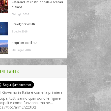
Referendum costituzionale e scenari
di fiaba
30 Luglio 2016
Brexit; bravi tutti.
2 Luglio 2016
Requiem per il PD
20 Giugno 2016
ENT TWEETS
l Governo in Italia è come la primiera
copa: tutti sanno quali sono le figure
ncipali e come funziona, ma ne…
ps://t.co/armLfZz3D2