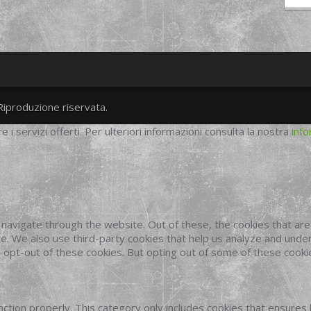
Riproduzione riservata.
twitter
googleplus
facebook
re i servizi offerti. Per ulteriori informazioni consulta la nostra
info
navigate through the website. Out of these, the cookies that ar
site. We also use third-party cookies that help us analyze and und
o opt-out of these cookies. But opting out of some of these cook
ction properly. This category only includes cookies that ensures 