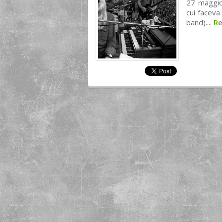
27 maggio
cui faceva
band)....
R