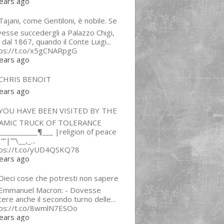
ears ago
ajani, come Gentiloni, è nobile. Se
esse succedergli a Palazzo Chigi,
 dal 1867, quando il Conte Luigi...
tps://t.co/x5gCNARpgG
ears ago
CHRIS BENOIT
ears ago
YOU HAVE BEEN VISITED BY THE
LAMIC TRUCK OF TOLERANCE
___________¶___ |religion of peace
“”|””\__,_...
tps://t.co/yUD4QSKQ78
ears ago
Dieci cose che potresti non sapere
 Emmanuel Macron: - Dovesse
cere anche il secondo turno delle...
tps://t.co/8wmlN7ESOo
ears ago