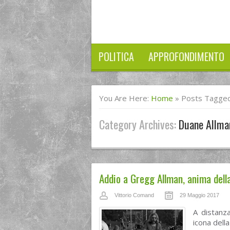
POLITICA
APPROFONDIMENTO
You Are Here:
Home
»
Posts Tagged
Category Archives:
Duane Allma
Addio a Gregg Allman, anima dell
Vittorio Comand
29 Maggio 2017
A distanza
icona dell