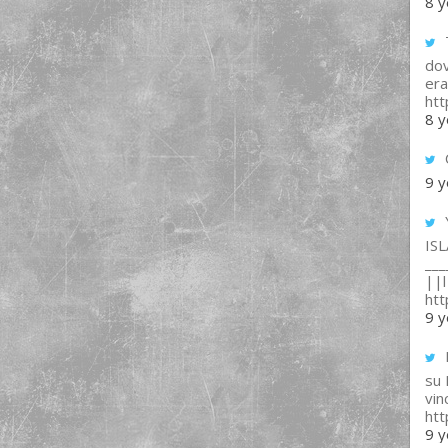
8 y
T
dov
era
ht
8 y
9 y
IS
___
||l 
ht
9 y
su
vin
ht
9 y