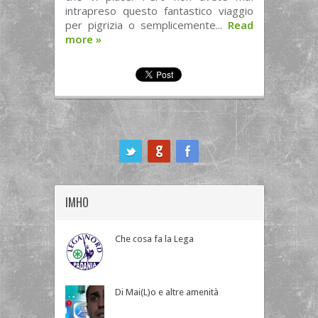
intrapreso questo fantastico viaggio
per pigrizia o semplicemente...
Read
more
»
ook
IMHO
Che cosa fa la Lega
Di Mai(L)o e altre amenità