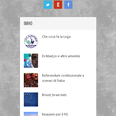
ook
IMHO
Che cosa fa la Lega
Di Mai(L)o e altre amenità
Referendum costituzionale e
scenari di fiaba
Brexit; bravi tutti.
Requiem per il PD