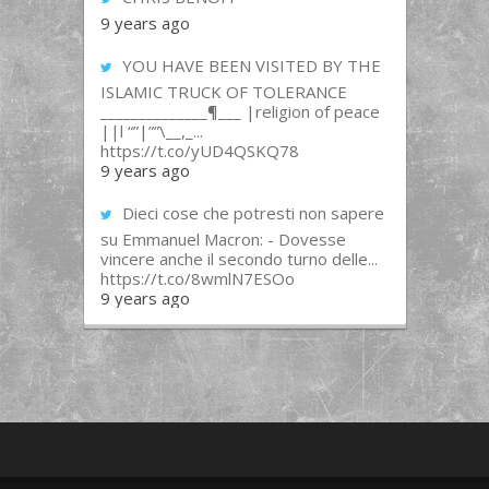
9 years ago
YOU HAVE BEEN VISITED BY THE
ISLAMIC TRUCK OF TOLERANCE
______________¶___ |religion of peace
||l “”|””\__,_...
https://t.co/yUD4QSKQ78
9 years ago
Dieci cose che potresti non sapere
su Emmanuel Macron: - Dovesse
vincere anche il secondo turno delle...
https://t.co/8wmlN7ESOo
9 years ago