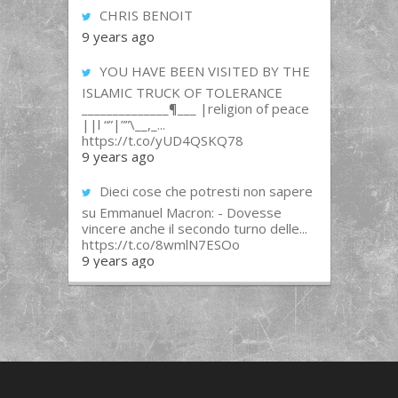
CHRIS BENOIT
9 years ago
YOU HAVE BEEN VISITED BY THE
ISLAMIC TRUCK OF TOLERANCE
______________¶___ |religion of peace
||l “”|””\__,_...
https://t.co/yUD4QSKQ78
9 years ago
Dieci cose che potresti non sapere
su Emmanuel Macron: - Dovesse
vincere anche il secondo turno delle...
https://t.co/8wmlN7ESOo
9 years ago