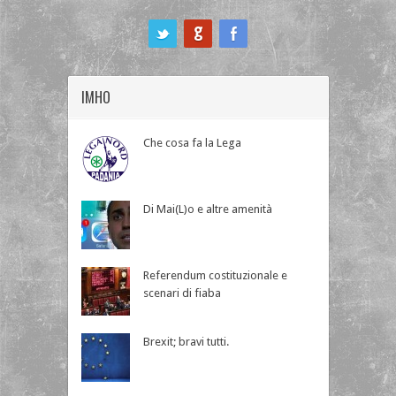
ook
IMHO
Che cosa fa la Lega
Di Mai(L)o e altre amenità
Referendum costituzionale e
scenari di fiaba
Brexit; bravi tutti.