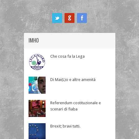
ook
IMHO
Che cosa fa la Lega
Di Mai(L)o e altre amenità
Referendum costituzionale e
scenari di fiaba
Brexit; bravi tutti.