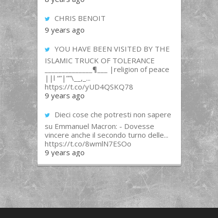
CHRIS BENOIT
9 years ago
YOU HAVE BEEN VISITED BY THE
ISLAMIC TRUCK OF TOLERANCE
______________¶___ |religion of peace
||l “”|””\__,_...
https://t.co/yUD4QSKQ78
9 years ago
Dieci cose che potresti non sapere
su Emmanuel Macron: - Dovesse
vincere anche il secondo turno delle...
https://t.co/8wmlN7ESOo
9 years ago