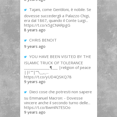
Tajani, come Gentiloni, è nobile. Se
dovesse succedergli a Palazzo Chigi,
era dal 1867, quando il Conte Luigi...
https://t.co/x5gCNARpgG
8 years ago
CHRIS BENOIT
9 years ago
YOU HAVE BEEN VISITED BY THE
ISLAMIC TRUCK OF TOLERANCE
______________¶___ |religion of peace
||l “”|””\__,_...
https://t.co/yUD4QSKQ78
9 years ago
Dieci cose che potresti non sapere
su Emmanuel Macron: - Dovesse
vincere anche il secondo turno delle...
https://t.co/8wmlN7ESOo
9 years ago