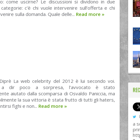
: come uscirne? Le discussioni si dividono in due
 categorie: c’è chi vuole intervenire sull’offerta e chi
rvenire sulla domanda. Quale delle...
Read more
»
Diprè La web celebrity del 2012 è lui secondo voi.
o a dir poco a sorpresa, l’avvocato è stato
REC
ente aiutato dalla scomparsa di Osvaldo Paniccia, ma
lmente la sua vittoria è stata frutto di tutti gli haters,
tirsi fighi e non...
Read more
»
I
a s
pri
htt