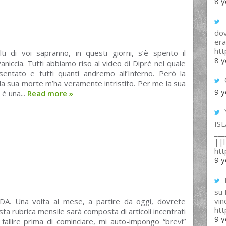
8 y
T
dov
era
ht
i di voi sapranno, in questi giorni, s’è spento il
8 y
niccia. Tutti abbiamo riso al video di Diprè nel quale
sentato e tutti quanti andremo all’Inferno. Però la
lla sua morte m’ha veramente intristito. Per me la sua
9 y
è una...
Read more
»
IS
___
||l 
ht
9 y
su
vin
RDA. Una volta al mese, a partire da oggi, dovrete
ht
sta rubrica mensile sarà composta di articoli incentrati
9 y
 fallire prima di cominciare, mi auto-impongo “brevi”