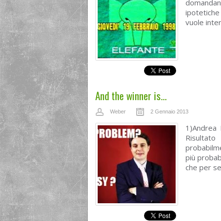
domandano
ipotetiche
vuole inte
And the winner is…
Weber
2 Gennaio 2013
1)Andrea 
Risultat
probabilm
più probabi
che per sen