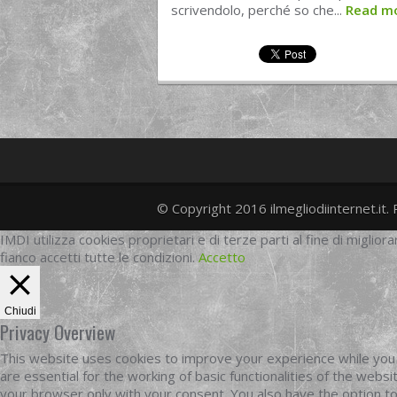
scrivendolo, perché so che...
Read m
© Copyright 2016 ilmegliodiinternet.it. 
IMDI utilizza cookies proprietari e di terze parti al fine di migliora
fianco accetti tutte le condizioni.
Accetto
Chiudi
Privacy Overview
This website uses cookies to improve your experience while you 
are essential for the working of basic functionalities of the web
your browser only with your consent. You also have the option t