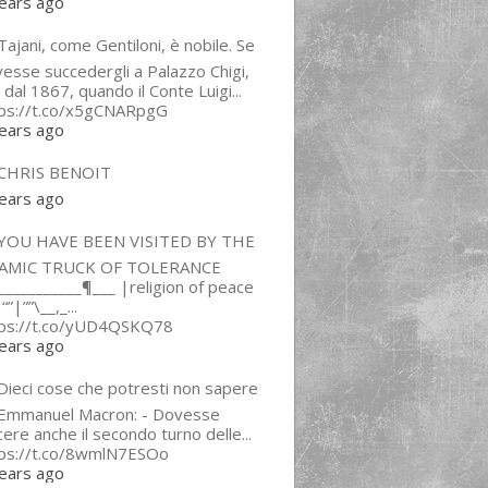
ears ago
ajani, come Gentiloni, è nobile. Se
esse succedergli a Palazzo Chigi,
 dal 1867, quando il Conte Luigi...
tps://t.co/x5gCNARpgG
ears ago
CHRIS BENOIT
ears ago
YOU HAVE BEEN VISITED BY THE
LAMIC TRUCK OF TOLERANCE
___________¶___ |religion of peace
“”|””\__,_...
tps://t.co/yUD4QSKQ78
ears ago
Dieci cose che potresti non sapere
 Emmanuel Macron: - Dovesse
cere anche il secondo turno delle...
tps://t.co/8wmlN7ESOo
ears ago