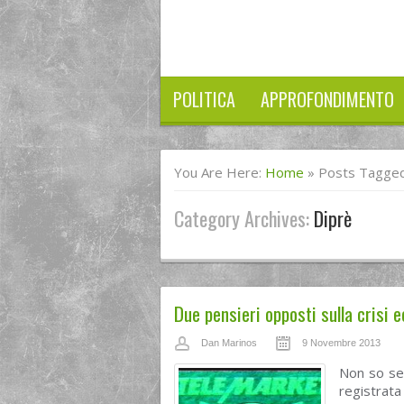
POLITICA
APPROFONDIMENTO
You Are Here:
Home
»
Posts Tagged
Category Archives:
Diprè
Due pensieri opposti sulla crisi
Dan Marinos
9 Novembre 2013
Non so se 
registrata