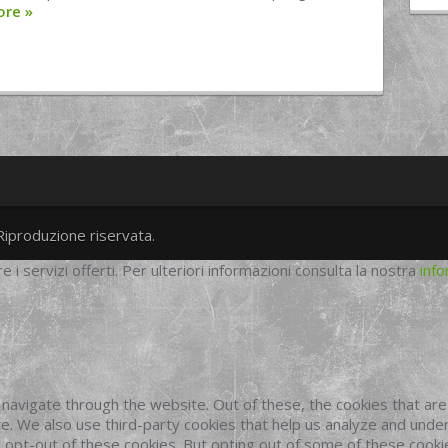
ore
»
Riproduzione riservata.
twitter
googleplus
facebook
re i servizi offerti. Per ulteriori informazioni consulta la nostra
info
navigate through the website. Out of these, the cookies that ar
site. We also use third-party cookies that help us analyze and und
o opt-out of these cookies. But opting out of some of these cook