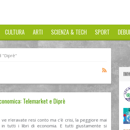
CULTURA
ARTI
SCIENZA & TECH
SPORT
DEBU
twitter
googleplus
facebook
 "diprè"
IM
 economica: Telemarket e Diprè
ve n’eravate resi conto ma c’è crisi, la peggiore mai
 in tutti i libri di economia. E tutti giustamente si