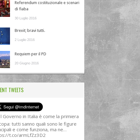
Referendum costituzionale e scenari
di fiaba
30 Luglio 2016
Brexit; bravi tutti.
2 Luglio 2016
Requiem per il PD
20 Giugno 2016
ENT TWEETS
l Governo in Italia è come la primiera
copa: tutti sanno quali sono le figure
ncipali e come funziona, ma ne…
ps://t.co/armLfZz3D2