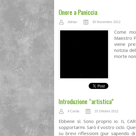
Onore a Paniccia
Adrian
30 Novembre 2012
Come molt
Maestro Pa
viene pre
notizia de
morte non 
Introduzione “artistica”
Il Carda
15 Ottobre 2012
Ebbene sì. Sono proprio io. IL CA
sopportarmi. Sarò il vostro ciclo. Que
su brevi riflessioni (pur sapendo di