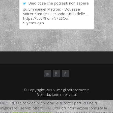
Dieci cose che potresti non sapere
su Emmanuel Macron: - Dovesse
vincere anche il secondo turno delle...
https://t.co/8wmlN7ESOo
9 years ago
ok
© Copyright 2016 ilmegliodiinternet.it.
Riproduzione riservata.
IMDI utilizza cookies proprietari e di terze parti al fine di
migliorare i servizi offerti. Per ulteriori informazioni consulta la