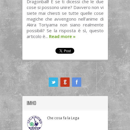
Dragonball! E se ti dicessi che le due
cose si possono unire? Davvero non vi
siete mai chiesti se tutte quelle cose
magiche che avvengono nell’anime di
Akira Toriyama non siano realmente
possibili? Se la risposta è sì, questo
articolo è...
Read more
»
ook
IMHO
Che cosa fa la Lega