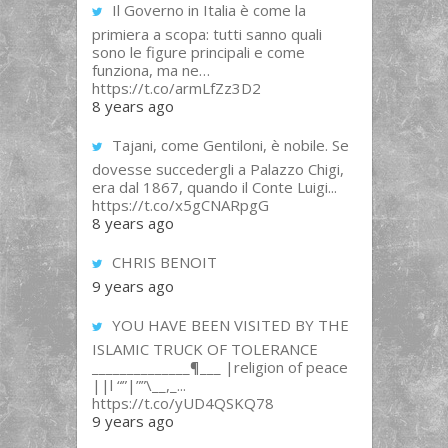
Il Governo in Italia è come la
primiera a scopa: tutti sanno quali
sono le figure principali e come
funziona, ma ne…
https://t.co/armLfZz3D2
8 years ago
Tajani, come Gentiloni, è nobile. Se
dovesse succedergli a Palazzo Chigi,
era dal 1867, quando il Conte Luigi...
https://t.co/x5gCNARpgG
8 years ago
CHRIS BENOIT
9 years ago
YOU HAVE BEEN VISITED BY THE
ISLAMIC TRUCK OF TOLERANCE
______________¶___ |religion of peace
||l “”|””\__,_...
https://t.co/yUD4QSKQ78
9 years ago