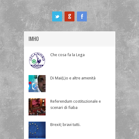
ook
IMHO
Che cosa fa la Lega
Di Mai(L)o e altre amenità
Referendum costituzionale e
scenari di fiaba
Brexit; bravi tutti.