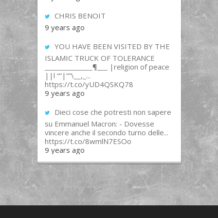
CHRIS BENOIT
9 years ago
YOU HAVE BEEN VISITED BY THE
ISLAMIC TRUCK OF TOLERANCE
______________¶___ |religion of peace
||l “”|””\__,_...
https://t.co/yUD4QSKQ78
9 years ago
Dieci cose che potresti non sapere
su Emmanuel Macron: - Dovesse
vincere anche il secondo turno delle...
https://t.co/8wmlN7ESOo
9 years ago