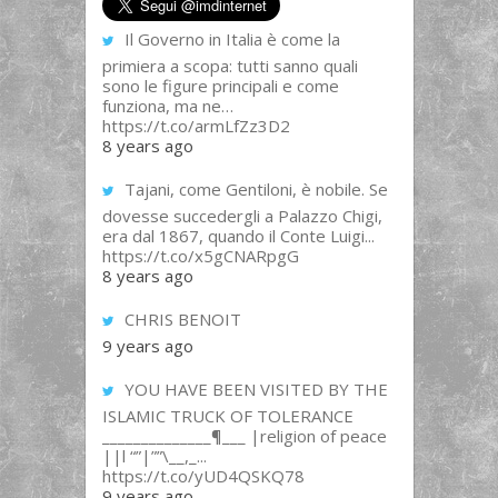
Il Governo in Italia è come la
primiera a scopa: tutti sanno quali
sono le figure principali e come
funziona, ma ne…
https://t.co/armLfZz3D2
8 years ago
Tajani, come Gentiloni, è nobile. Se
dovesse succedergli a Palazzo Chigi,
era dal 1867, quando il Conte Luigi...
https://t.co/x5gCNARpgG
8 years ago
CHRIS BENOIT
9 years ago
YOU HAVE BEEN VISITED BY THE
ISLAMIC TRUCK OF TOLERANCE
______________¶___ |religion of peace
||l “”|””\__,_...
https://t.co/yUD4QSKQ78
9 years ago