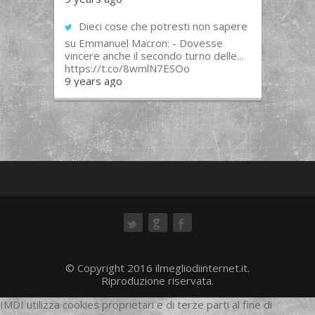
Dieci cose che potresti non sapere
su Emmanuel Macron: - Dovesse
vincere anche il secondo turno delle...
https://t.co/8wmlN7ESOo
9 years ago
ok
© Copyright 2016 ilmegliodiinternet.it.
Riproduzione riservata.
IMDI utilizza cookies proprietari e di terze parti al fine di