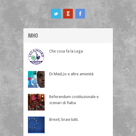
ook
IMHO
Che cosa fa la Lega
Di Mai(L)o e altre amenità
Referendum costituzionale e
scenari di fiaba
Brexit; bravi tutti.