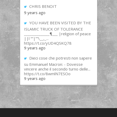
CHRIS BENOIT
9 years ago
YOU HAVE BEEN VISITED BY THE
ISLAMIC TRUCK OF TOLERANCE
______________¶___ |religion of peace
||l “”|””\__,_...
https://t.co/yUD4QSKQ78
9 years ago
Dieci cose che potresti non sapere
su Emmanuel Macron: - Dovesse
vincere anche il secondo turno delle...
https://t.co/8wmlN7ESOo
9 years ago