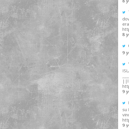
8 y
T
dov
era
ht
8 y
9 y
IS
___
||l 
ht
9 y
su
vin
ht
9 y