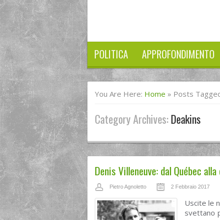
POLITICA
APPROFONDIMENTO
You Are Here:
Home
»
Posts Tagged
Category Archives:
Deakins
Denis Villeneuve: dal Québec alla
Pietro Agnoletto
2 Febbraio 2017
Uscite le 
svettano 