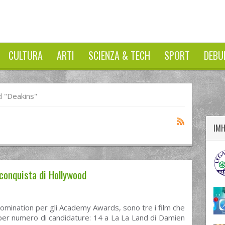
CULTURA
ARTI
SCIENZA & TECH
SPORT
DEBU
twitter
googleplus
facebook
 "Deakins"
IM
 conquista di Hollywood
nomination per gli Academy Awards, sono tre i film che
per numero di candidature: 14 a La La Land di Damien