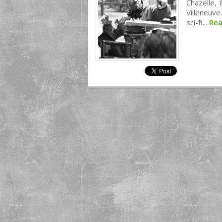
Chazelle, 
Villeneuve
sci-fi...
Re