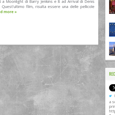
8 a Moonlight di Barry Jenkins e 8 ad Arrival di Denis
. Quest’ultimo film, risulta essere una delle pellicole
ad more
»
REC
I
a s
pri
htt