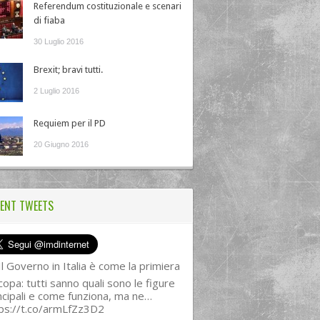
Referendum costituzionale e scenari
di fiaba
30 Luglio 2016
Brexit; bravi tutti.
2 Luglio 2016
Requiem per il PD
20 Giugno 2016
ENT TWEETS
l Governo in Italia è come la primiera
copa: tutti sanno quali sono le figure
ncipali e come funziona, ma ne…
ps://t.co/armLfZz3D2