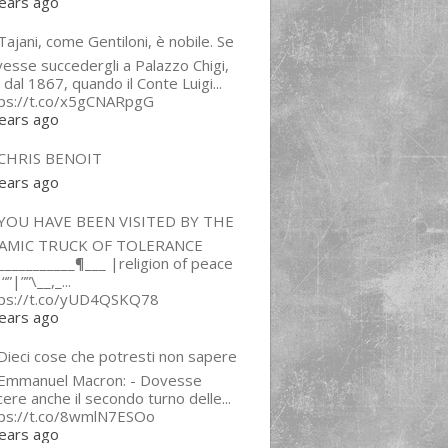
ears ago
ajani, come Gentiloni, è nobile. Se
esse succedergli a Palazzo Chigi,
 dal 1867, quando il Conte Luigi...
tps://t.co/x5gCNARpgG
ears ago
CHRIS BENOIT
ears ago
YOU HAVE BEEN VISITED BY THE
LAMIC TRUCK OF TOLERANCE
___________¶___ |religion of peace
“”|””\__,_...
tps://t.co/yUD4QSKQ78
ears ago
Dieci cose che potresti non sapere
 Emmanuel Macron: - Dovesse
cere anche il secondo turno delle...
tps://t.co/8wmlN7ESOo
ears ago