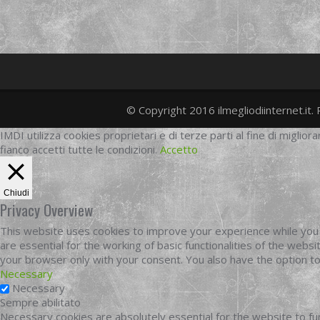
© Copyright 2016 ilmegliodiinternet.it. 
IMDI utilizza cookies proprietari e di terze parti al fine di migliora
fianco accetti tutte le condizioni.
Accetto
Chiudi
Privacy Overview
This website uses cookies to improve your experience while you 
are essential for the working of basic functionalities of the web
your browser only with your consent. You also have the option t
Necessary
Necessary
Sempre abilitato
Necessary cookies are absolutely essential for the website to fun