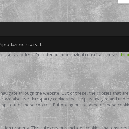
Riproduzione riservata.
twitter
googleplus
facebook
re i servizi offerti. Per ulteriori informazioni consulta la nostra
info
navigate through the website. Out of these, the cookies that ar
site. We also use third-party cookies that help us analyze and und
o opt-out of these cookies. But opting out of some of these cook
ction properly. This category only includes cookies that ensures 