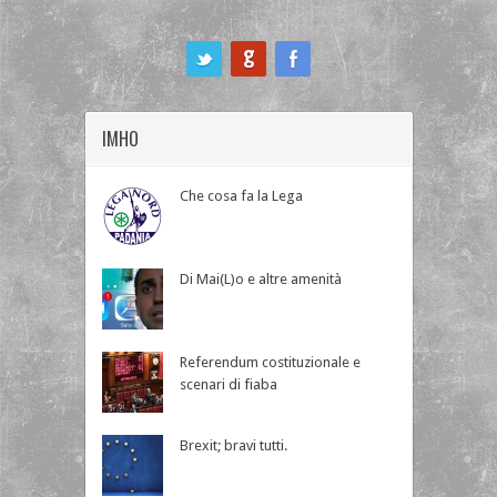
ook
IMHO
Che cosa fa la Lega
Di Mai(L)o e altre amenità
Referendum costituzionale e
scenari di fiaba
Brexit; bravi tutti.