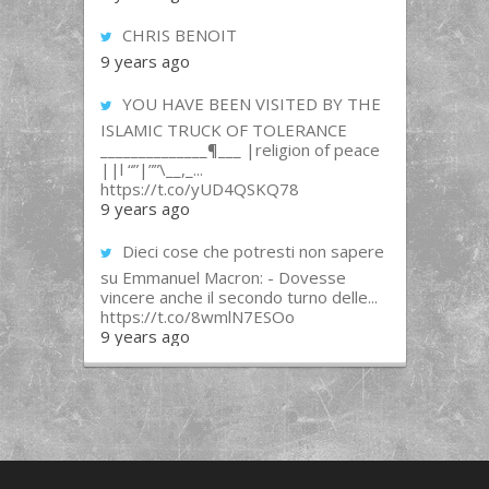
CHRIS BENOIT
9 years ago
YOU HAVE BEEN VISITED BY THE
ISLAMIC TRUCK OF TOLERANCE
______________¶___ |religion of peace
||l “”|””\__,_...
https://t.co/yUD4QSKQ78
9 years ago
Dieci cose che potresti non sapere
su Emmanuel Macron: - Dovesse
vincere anche il secondo turno delle...
https://t.co/8wmlN7ESOo
9 years ago