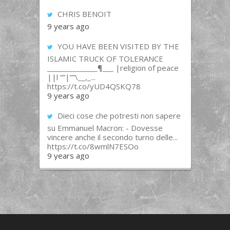
CHRIS BENOIT
9 years ago
YOU HAVE BEEN VISITED BY THE
ISLAMIC TRUCK OF TOLERANCE
______________¶___ |religion of peace
||l “”|””\__,_...
https://t.co/yUD4QSKQ78
9 years ago
Dieci cose che potresti non sapere
su Emmanuel Macron: - Dovesse
vincere anche il secondo turno delle...
https://t.co/8wmlN7ESOo
9 years ago