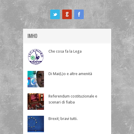
ook
IMHO
Che cosa fa la Lega
Di Mai(L)o e altre amenità
Referendum costituzionale e
scenari di fiaba
Brexit; bravi tutti.