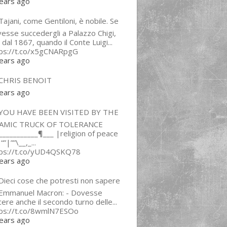
ears ago
ajani, come Gentiloni, è nobile. Se
esse succedergli a Palazzo Chigi,
 dal 1867, quando il Conte Luigi...
tps://t.co/x5gCNARpgG
ears ago
CHRIS BENOIT
ears ago
YOU HAVE BEEN VISITED BY THE
LAMIC TRUCK OF TOLERANCE
___________¶___ |religion of peace
“”|””\__,_...
tps://t.co/yUD4QSKQ78
ears ago
Dieci cose che potresti non sapere
 Emmanuel Macron: - Dovesse
cere anche il secondo turno delle...
tps://t.co/8wmlN7ESOo
ears ago