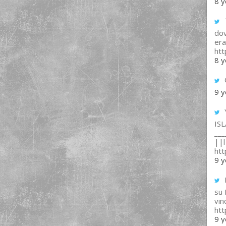
8 y
T
dov
era
ht
8 y
9 y
IS
___
||l 
ht
9 y
su
vin
ht
9 y