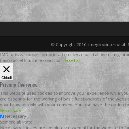
© Copyright 2016 ilmegliodiinternet.it. 
IMDI utilizza cookies proprietari e di terze parti al fine di migliora
fianco accetti tutte le condizioni.
Accetto
Chiudi
Privacy Overview
This website uses cookies to improve your experience while you 
are essential for the working of basic functionalities of the web
your browser only with your consent. You also have the option t
Necessary
Necessary
Sempre abilitato
Necessary cookies are absolutely essential for the website to fun