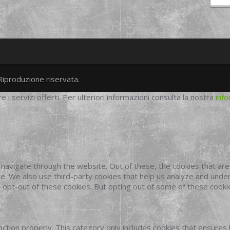
Riproduzione riservata.
twitter
googleplus
facebook
re i servizi offerti. Per ulteriori informazioni consulta la nostra
info
navigate through the website. Out of these, the cookies that ar
site. We also use third-party cookies that help us analyze and und
o opt-out of these cookies. But opting out of some of these cook
ction properly. This category only includes cookies that ensures 