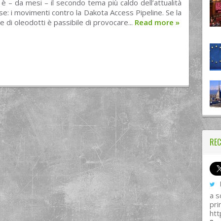
 è – da mesi – il secondo tema più caldo dell’attualità
se: i movimenti contro la Dakota Access Pipeline. Se la
e di oleodotti è passibile di provocare...
Read more
»
REC
I
a s
pri
htt