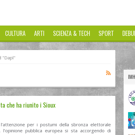
CULTURA
ARTI
SCIENZA & TECH
SPORT
DEBU
twitter
googleplus
facebook
 "dapl"
IM
ta che ha riunito i Sioux
 l’attenzione per i postumi della sbronza elettorale
, l’opinione pubblica europea si sta accorgendo di