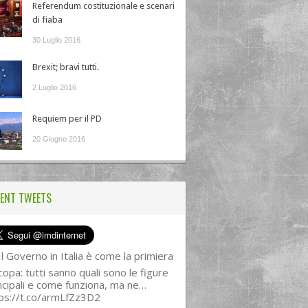
Referendum costituzionale e scenari
di fiaba
30 Luglio 2016
Brexit; bravi tutti.
2 Luglio 2016
Requiem per il PD
20 Giugno 2016
ENT TWEETS
l Governo in Italia è come la primiera
copa: tutti sanno quali sono le figure
ncipali e come funziona, ma ne…
ps://t.co/armLfZz3D2