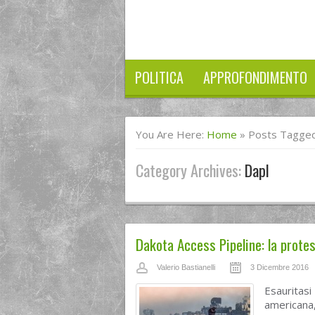
POLITICA
APPROFONDIMENTO
You Are Here:
Home
»
Posts Tagged
Category Archives:
Dapl
Dakota Access Pipeline: la protes
Valerio Bastianelli
3 Dicembre 2016
Esauritasi
americana