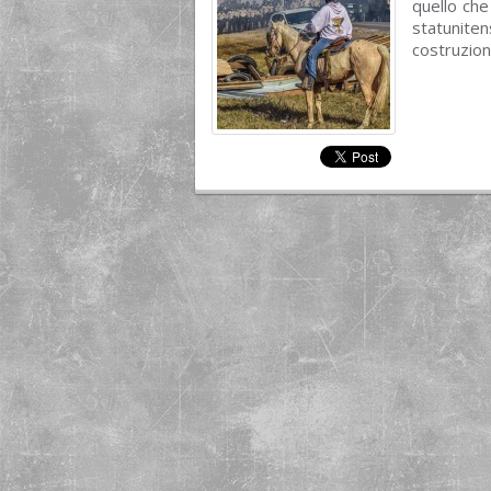
quello che
statuniten
costruzion