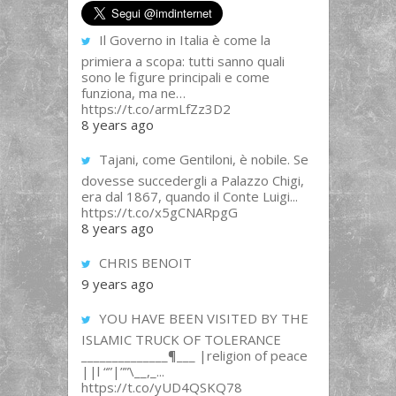
Il Governo in Italia è come la
primiera a scopa: tutti sanno quali
sono le figure principali e come
funziona, ma ne…
https://t.co/armLfZz3D2
8 years ago
Tajani, come Gentiloni, è nobile. Se
dovesse succedergli a Palazzo Chigi,
era dal 1867, quando il Conte Luigi...
https://t.co/x5gCNARpgG
8 years ago
CHRIS BENOIT
9 years ago
YOU HAVE BEEN VISITED BY THE
ISLAMIC TRUCK OF TOLERANCE
______________¶___ |religion of peace
||l “”|””\__,_...
https://t.co/yUD4QSKQ78