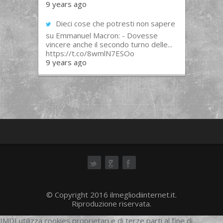
9 years ago
Dieci cose che potresti non sapere
su Emmanuel Macron: - Dovesse
vincere anche il secondo turno delle...
https://t.co/8wmlN7ESOo
9 years ago
ok
© Copyright 2016 ilmegliodiinternet.it.
Riproduzione riservata.
IMDI utilizza cookies proprietari e di terze parti al fine di