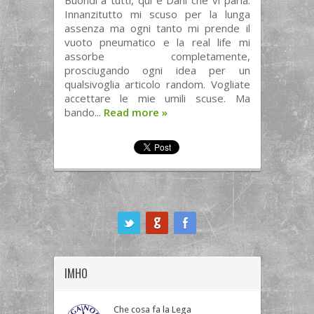
Buondì a tutti, qui è Dani che vi parla.
Innanzitutto mi scuso per la lunga
assenza ma ogni tanto mi prende il
vuoto pneumatico e la real life mi
assorbe completamente,
prosciugando ogni idea per un
qualsivoglia articolo random. Vogliate
accettare le mie umili scuse. Ma
bando...
Read more
»
ook
IMHO
Che cosa fa la Lega