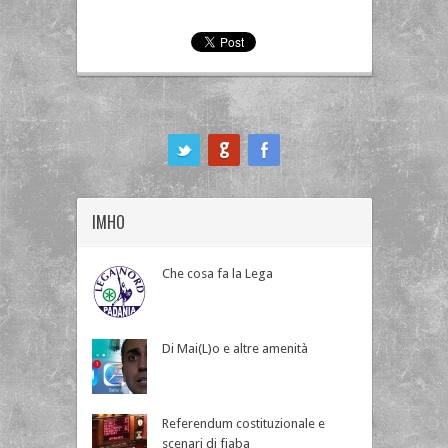
ook
IMHO
Che cosa fa la Lega
Di Mai(L)o e altre amenità
Referendum costituzionale e
scenari di fiaba