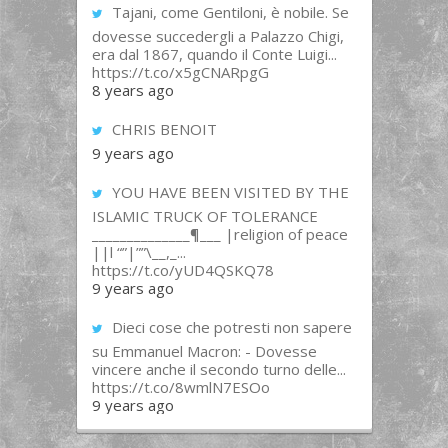
Tajani, come Gentiloni, è nobile. Se
dovesse succedergli a Palazzo Chigi,
era dal 1867, quando il Conte Luigi...
https://t.co/x5gCNARpgG
8 years ago
CHRIS BENOIT
9 years ago
YOU HAVE BEEN VISITED BY THE
ISLAMIC TRUCK OF TOLERANCE
______________¶___ |religion of peace
||l “”|””\__,_...
https://t.co/yUD4QSKQ78
9 years ago
Dieci cose che potresti non sapere
su Emmanuel Macron: - Dovesse
vincere anche il secondo turno delle...
https://t.co/8wmlN7ESOo
9 years ago