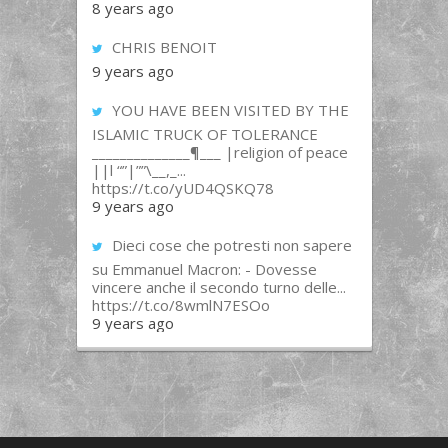
8 years ago
CHRIS BENOIT
9 years ago
YOU HAVE BEEN VISITED BY THE
ISLAMIC TRUCK OF TOLERANCE
______________¶___ |religion of peace
||l “”|””\__,_...
https://t.co/yUD4QSKQ78
9 years ago
Dieci cose che potresti non sapere
su Emmanuel Macron: - Dovesse
vincere anche il secondo turno delle...
https://t.co/8wmlN7ESOo
9 years ago