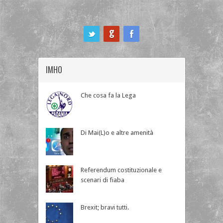
ook
IMHO
Che cosa fa la Lega
Di Mai(L)o e altre amenità
Referendum costituzionale e
scenari di fiaba
Brexit; bravi tutti.