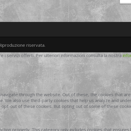
Riproduzione riservata.
twitter
googleplus
facebook
re i servizi offerti. Per ulteriori informazioni consulta la nostra
info
navigate through the website. Out of these, the cookies that ar
site. We also use third-party cookies that help us analyze and und
o opt-out of these cookies. But opting out of some of these cook
ction properly. This category only includes cookies that ensures 