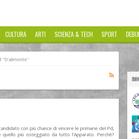
CULTURA
ARTI
SCIENZA & TECH
SPORT
DEBU
twitter
googleplus
facebook
 "D’alimonte"
IM
l candidato con più chance di vincere le primarie del Pd,
quello più osteggiato da tutto l’Apparato. Perchè?