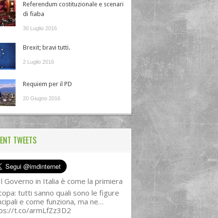
Referendum costituzionale e scenari
di fiaba
30 Luglio 2016
Brexit; bravi tutti.
2 Luglio 2016
Requiem per il PD
20 Giugno 2016
ENT TWEETS
l Governo in Italia è come la primiera
copa: tutti sanno quali sono le figure
ncipali e come funziona, ma ne…
ps://t.co/armLfZz3D2