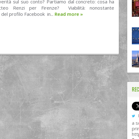
verità sul suo conto? Partiamo dal concreto: cosa ha
tteo Renzi per Firenze? Viabilità: nonostante
 del profilo Facebook in...
Read more
»
REC
I
a s
pri
htt