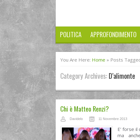
POLITICA
APPROFONDIMENTO
You Are Here:
Home
»
Posts Tagged
Category Archives:
D’alimonte
Chi è Matteo Renzi?
Davidelo
11 Novembre 2013
E’ forse i
ma anche 