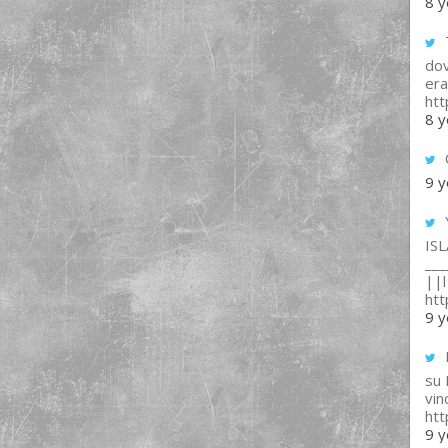
8 y
T
dov
era
ht
8 y
9 y
IS
___
||l 
ht
9 y
su
vin
ht
9 y