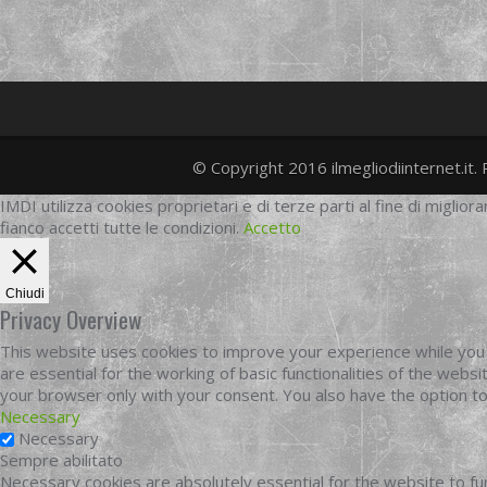
© Copyright 2016 ilmegliodiinternet.it. 
IMDI utilizza cookies proprietari e di terze parti al fine di migliora
fianco accetti tutte le condizioni.
Accetto
Chiudi
Privacy Overview
This website uses cookies to improve your experience while you 
are essential for the working of basic functionalities of the web
your browser only with your consent. You also have the option t
Necessary
Necessary
Sempre abilitato
Necessary cookies are absolutely essential for the website to fun