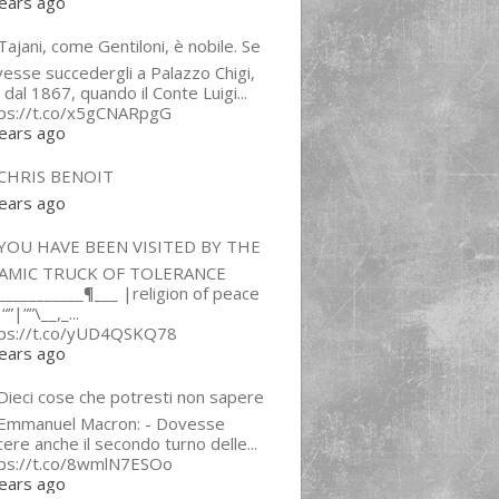
ears ago
ajani, come Gentiloni, è nobile. Se
esse succedergli a Palazzo Chigi,
 dal 1867, quando il Conte Luigi...
tps://t.co/x5gCNARpgG
ears ago
CHRIS BENOIT
ears ago
YOU HAVE BEEN VISITED BY THE
LAMIC TRUCK OF TOLERANCE
___________¶___ |religion of peace
“”|””\__,_...
tps://t.co/yUD4QSKQ78
ears ago
Dieci cose che potresti non sapere
 Emmanuel Macron: - Dovesse
cere anche il secondo turno delle...
tps://t.co/8wmlN7ESOo
ears ago