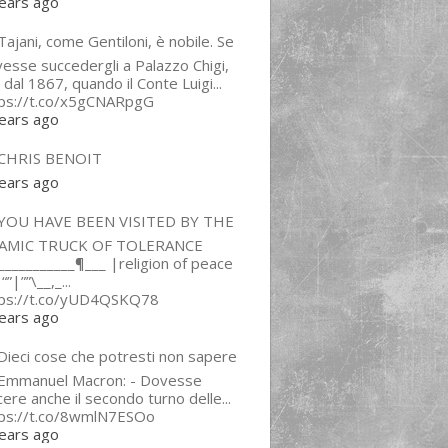
ears ago
ajani, come Gentiloni, è nobile. Se
esse succedergli a Palazzo Chigi,
 dal 1867, quando il Conte Luigi...
tps://t.co/x5gCNARpgG
ears ago
CHRIS BENOIT
ears ago
YOU HAVE BEEN VISITED BY THE
LAMIC TRUCK OF TOLERANCE
___________¶___ |religion of peace
“”|””\__,_...
tps://t.co/yUD4QSKQ78
ears ago
Dieci cose che potresti non sapere
 Emmanuel Macron: - Dovesse
cere anche il secondo turno delle...
tps://t.co/8wmlN7ESOo
ears ago