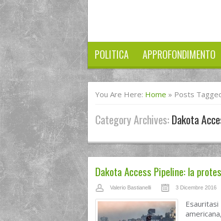
POLITICA
APPROFONDIMENTO
You Are Here:
Home
»
Posts Tagged
Category Archives:
Dakota Acce
Dakota Access Pipeline: la protes
Valerio Bastianelli
3 Dicembre 2016
Esauritasi
americana