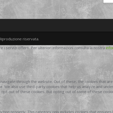
Riproduzione riservata.
twitter
googleplus
facebook
re i servizi offerti. Per ulteriori informazioni consulta la nostra
info
navigate through the website. Out of these, the cookies that ar
site. We also use third-party cookies that help us analyze and und
o opt-out of these cookies. But opting out of some of these cook
ction properly. This category only includes cookies that ensures 