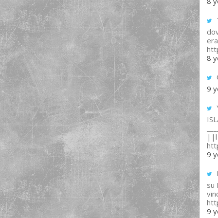
8 y
T
dov
era
ht
8 y
9 y
IS
___
||l 
ht
9 y
su
vin
ht
9 y