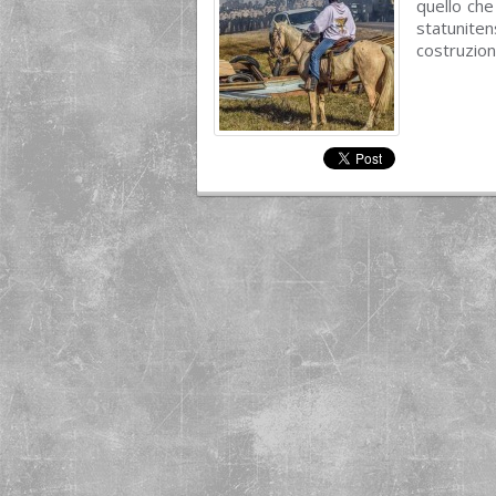
quello che
statuniten
costruzion