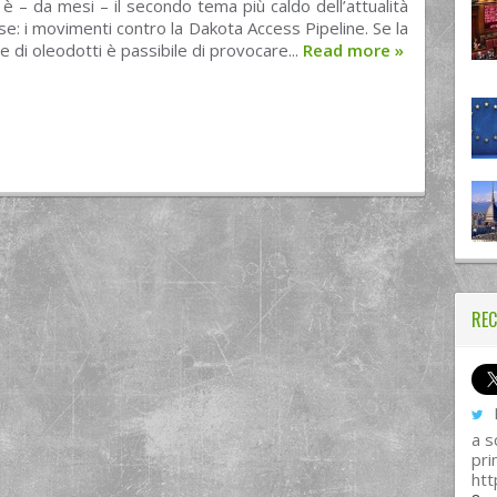
 è – da mesi – il secondo tema più caldo dell’attualità
se: i movimenti contro la Dakota Access Pipeline. Se la
e di oleodotti è passibile di provocare...
Read more
»
REC
I
a s
pri
htt