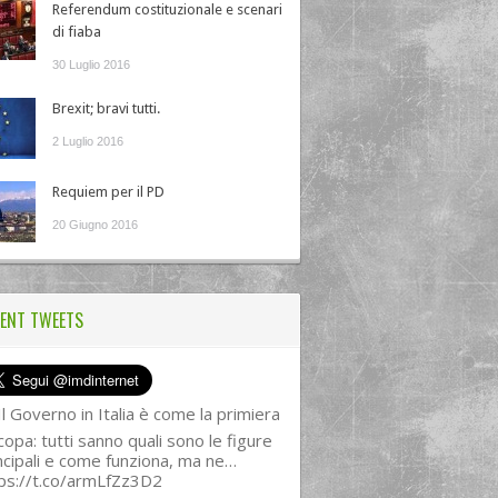
Referendum costituzionale e scenari
di fiaba
30 Luglio 2016
Brexit; bravi tutti.
2 Luglio 2016
Requiem per il PD
20 Giugno 2016
ENT TWEETS
l Governo in Italia è come la primiera
copa: tutti sanno quali sono le figure
ncipali e come funziona, ma ne…
ps://t.co/armLfZz3D2