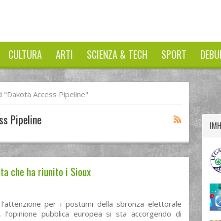
CULTURA
ARTI
SCIENZA & TECH
SPORT
DEBU
twitter
googleplus
facebook
 "dakota Access Pipeline"
ss Pipeline
IM
ta che ha riunito i Sioux
 l’attenzione per i postumi della sbronza elettorale
, l’opinione pubblica europea si sta accorgendo di