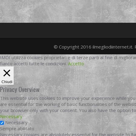
© Copyright 2016 ilmegliodiinternet.it. 
IMDI utilizza cookies proprietari e di terze parti al fine di migliora
fianco accetti tutte le condizioni.
Accetto
Chiudi
Privacy Overview
This website uses cookies to improve your experience while you 
are essential for the working of basic functionalities of the web
your browser only with your consent. You also have the option t
Necessary
Necessary
Sempre abilitato
Necessary cookies are absolutely essential for the website to fun