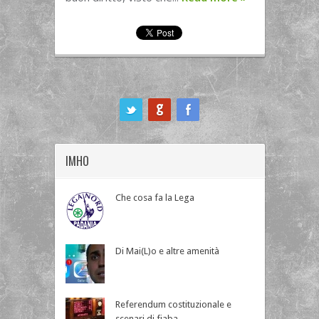
ook
IMHO
Che cosa fa la Lega
Di Mai(L)o e altre amenità
Referendum costituzionale e
scenari di fiaba