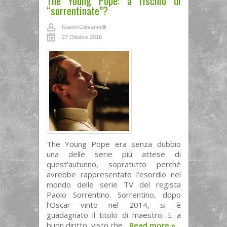
The Young Pope: a rischio di
“sorrentinate”?
Gianni Giovannelli
27 Ottobre 2016
The Young Pope era senza dubbio
una delle serie più attese di
quest’autunno, sopratutto perché
avrebbe rappresentato l’esordio nel
mondo delle serie TV del regista
Paolo Sorrentino. Sorrentino, dopo
l’Oscar vinto nel 2014, si è
guadagnato il titolo di maestro. E a
buon diritto, visto che...
Read more
»