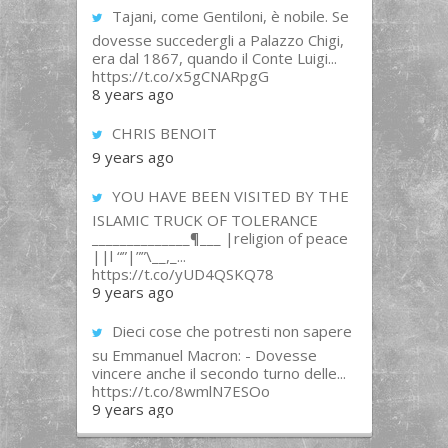
Tajani, come Gentiloni, è nobile. Se
dovesse succedergli a Palazzo Chigi,
era dal 1867, quando il Conte Luigi...
https://t.co/x5gCNARpgG
8 years ago
CHRIS BENOIT
9 years ago
YOU HAVE BEEN VISITED BY THE
ISLAMIC TRUCK OF TOLERANCE
______________¶___ |religion of peace
||l “”|””\__,_...
https://t.co/yUD4QSKQ78
9 years ago
Dieci cose che potresti non sapere
su Emmanuel Macron: - Dovesse
vincere anche il secondo turno delle...
https://t.co/8wmlN7ESOo
9 years ago