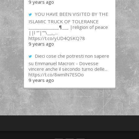
9 years ago
YOU HAVE BEEN VISITED BY THE
ISLAMIC TRUCK OF TOLERANCE
______________¶___ |religion of peace
||l “”|””\__,_...
https://t.co/yUD4QSKQ78
9 years ago
Dieci cose che potresti non sapere
su Emmanuel Macron: - Dovesse
vincere anche il secondo turno delle...
https://t.co/8wmlN7ESOo
9 years ago