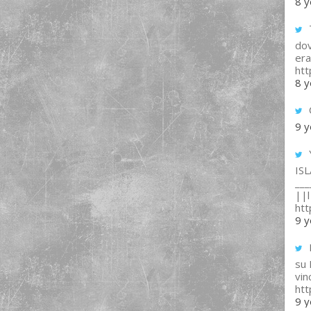
8 y
T
dov
era
ht
8 y
9 y
IS
___
||l 
ht
9 y
su
vin
ht
9 y