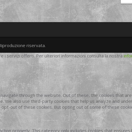
Riproduzione riservata.
twitter
googleplus
facebook
re i servizi offerti. Per ulteriori informazioni consulta la nostra
info
navigate through the website. Out of these, the cookies that ar
site. We also use third-party cookies that help us analyze and und
o opt-out of these cookies. But opting out of some of these cook
ction properly. This category only includes cookies that ensures 