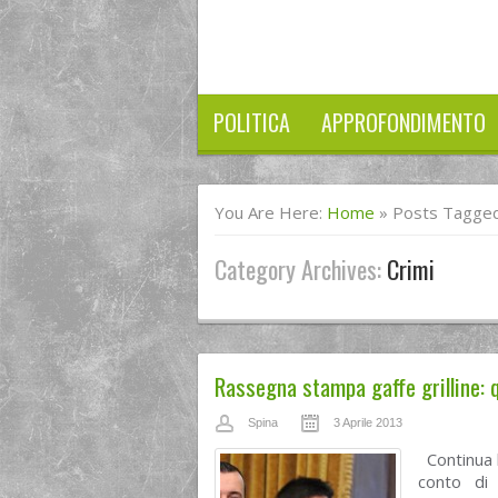
POLITICA
APPROFONDIMENTO
You Are Here:
Home
»
Posts Tagged
Category Archives:
Crimi
Rassegna stampa gaffe grilline: qu
Spina
3 Aprile 2013
Continua l
conto di