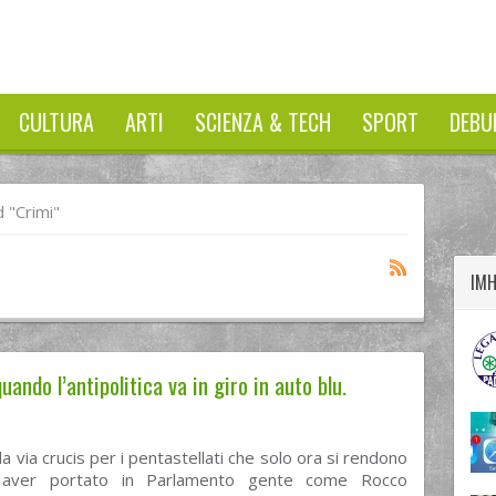
CULTURA
ARTI
SCIENZA & TECH
SPORT
DEBU
twitter
googleplus
facebook
 "crimi"
IM
ando l’antipolitica va in giro in auto blu.
a via crucis per i pentastellati che solo ora si rendono
 aver portato in Parlamento gente come Rocco