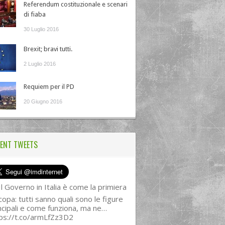
Referendum costituzionale e scenari
di fiaba
30 Luglio 2016
Brexit; bravi tutti.
2 Luglio 2016
Requiem per il PD
20 Giugno 2016
ENT TWEETS
l Governo in Italia è come la primiera
copa: tutti sanno quali sono le figure
ncipali e come funziona, ma ne…
ps://t.co/armLfZz3D2