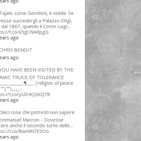
ears ago
ajani, come Gentiloni, è nobile. Se
esse succedergli a Palazzo Chigi,
 dal 1867, quando il Conte Luigi...
tps://t.co/x5gCNARpgG
ears ago
CHRIS BENOIT
ears ago
YOU HAVE BEEN VISITED BY THE
LAMIC TRUCK OF TOLERANCE
___________¶___ |religion of peace
“”|””\__,_...
tps://t.co/yUD4QSKQ78
ears ago
Dieci cose che potresti non sapere
 Emmanuel Macron: - Dovesse
cere anche il secondo turno delle...
tps://t.co/8wmlN7ESOo
ears ago