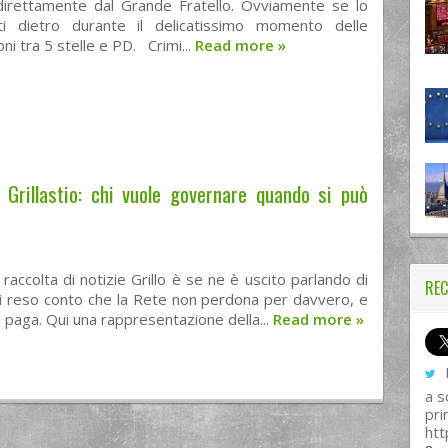
 direttamente dal Grande Fratello. Ovviamente se lo
ti dietro durante il delicatissimo momento delle
ni tra 5 stelle e PD. Crimi...
Read more
»
 Grillastio: chi vuole governare quando si può
raccolta di notizie Grillo è se ne è uscito parlando di
REC
si reso conto che la Rete non perdona per davvero, e
si paga. Qui una rappresentazione della...
Read more
»
I
a s
pri
htt