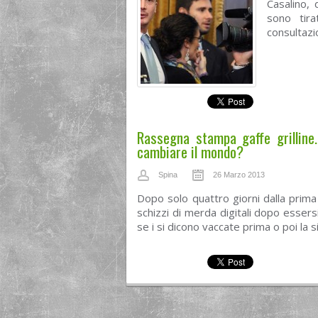
Casalino,
sono tira
consultazio
Rassegna stampa gaffe grilline.
cambiare il mondo?
Spina
26 Marzo 2013
Dopo solo quattro giorni dalla prima 
schizzi di merda digitali dopo esser
se i si dicono vaccate prima o poi la 