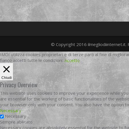
© Copyright 2016 ilmegliodiinternet.it. 
IMDI utilizza cookies proprietari e di terze parti al fine di migliora
fianco accetti tutte le condizioni.
Accetto
Chiudi
Privacy Overview
This website uses cookies to improve your experience while you 
are essential for the working of basic functionalities of the web
your browser only with your consent. You also have the option t
Necessary
Necessary
Sempre abilitato
Necessary cookies are absolutely essential for the website to fun