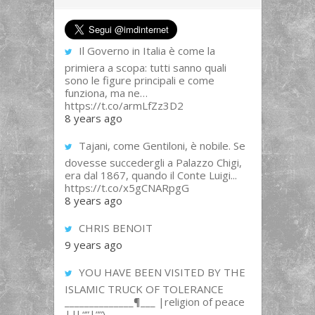
Il Governo in Italia è come la
primiera a scopa: tutti sanno quali
sono le figure principali e come
funziona, ma ne…
https://t.co/armLfZz3D2
8 years ago
Tajani, come Gentiloni, è nobile. Se
dovesse succedergli a Palazzo Chigi,
era dal 1867, quando il Conte Luigi...
https://t.co/x5gCNARpgG
8 years ago
CHRIS BENOIT
9 years ago
YOU HAVE BEEN VISITED BY THE
ISLAMIC TRUCK OF TOLERANCE
______________¶___ |religion of peace
||l “”|””\__,_...