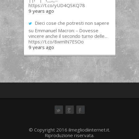
https://t.co/yUD4QSKQ78
9 years ago
Dieci cose che potresti non sapere
su Emmanuel Macron: - Dovesse
vincere anche il secondo turno delle...
https://t.co/8wmlN7ESOo
9 years ago
ok
© Copyright 2016 ilmegliodiinternet.it.
Riproduzione riservata.