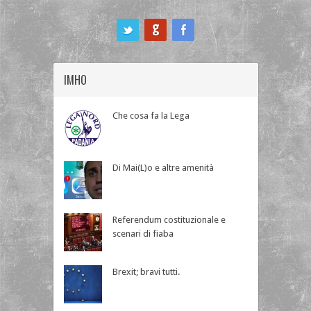
ook
IMHO
Che cosa fa la Lega
Di Mai(L)o e altre amenità
Referendum costituzionale e
scenari di fiaba
Brexit; bravi tutti.