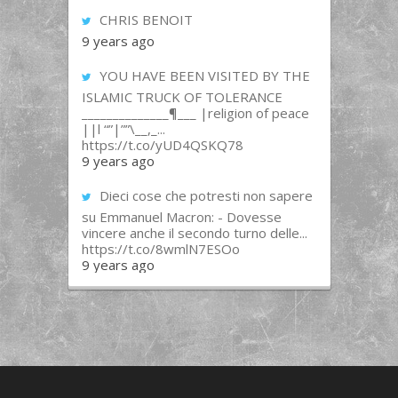
CHRIS BENOIT
9 years ago
YOU HAVE BEEN VISITED BY THE
ISLAMIC TRUCK OF TOLERANCE
______________¶___ |religion of peace
||l “”|””\__,_...
https://t.co/yUD4QSKQ78
9 years ago
Dieci cose che potresti non sapere
su Emmanuel Macron: - Dovesse
vincere anche il secondo turno delle...
https://t.co/8wmlN7ESOo
9 years ago