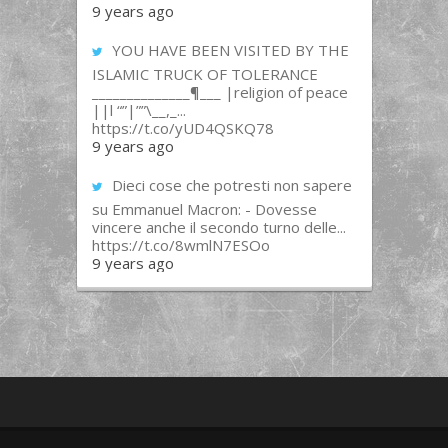
9 years ago
YOU HAVE BEEN VISITED BY THE
ISLAMIC TRUCK OF TOLERANCE
______________¶___ |religion of peace
||l “”|””\__,_...
https://t.co/yUD4QSKQ78
9 years ago
Dieci cose che potresti non sapere
su Emmanuel Macron: - Dovesse
vincere anche il secondo turno delle...
https://t.co/8wmlN7ESOo
9 years ago