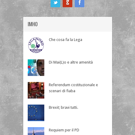
ook
IMHO
Che cosa fa la Lega
Di Mai(L)o e altre amenità
Referendum costituzionale e
scenari di fiaba
Brexit; bravi tutti.
Requiem per il PD