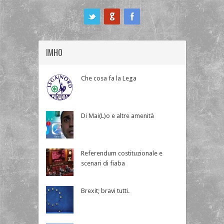
ook
IMHO
Che cosa fa la Lega
Di Mai(L)o e altre amenità
Referendum costituzionale e
scenari di fiaba
Brexit; bravi tutti.