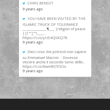
CHRIS BENOIT
9 years ago
YOU HAVE BEEN VISITED BY THE
ISLAMIC TRUCK OF TOLERANCE
______________¶___ |religion of peace
||l “”|””\__,_...
https://t.co/yUD4QSKQ78
9 years ago
Dieci cose che potresti non sapere
su Emmanuel Macron: - Dovesse
vincere anche il secondo turno delle...
https://t.co/8wmlN7ESOo
9 years ago