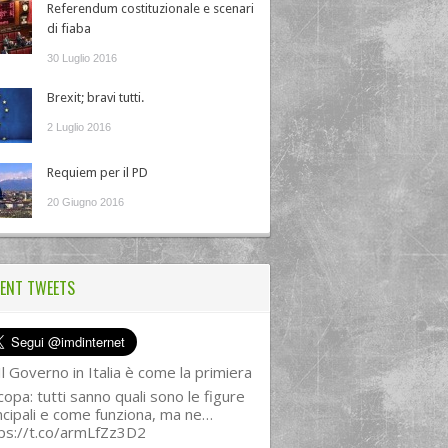
Referendum costituzionale e scenari
di fiaba
30 Luglio 2016
Brexit; bravi tutti.
2 Luglio 2016
Requiem per il PD
20 Giugno 2016
ENT TWEETS
l Governo in Italia è come la primiera
copa: tutti sanno quali sono le figure
ncipali e come funziona, ma ne…
ps://t.co/armLfZz3D2