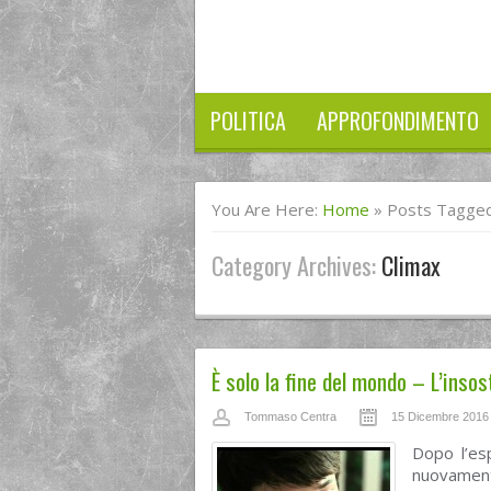
POLITICA
APPROFONDIMENTO
You Are Here:
Home
»
Posts Tagged
Category Archives:
Climax
È solo la fine del mondo – L’insos
Tommaso Centra
15 Dicembre 2016
Dopo l’es
nuovament