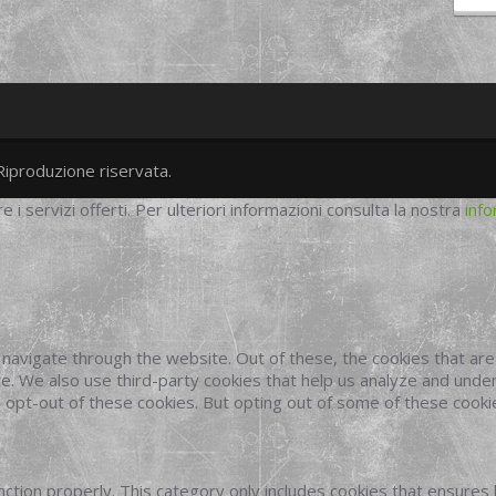
Riproduzione riservata.
twitter
googleplus
facebook
re i servizi offerti. Per ulteriori informazioni consulta la nostra
info
navigate through the website. Out of these, the cookies that ar
site. We also use third-party cookies that help us analyze and und
o opt-out of these cookies. But opting out of some of these cook
ction properly. This category only includes cookies that ensures 