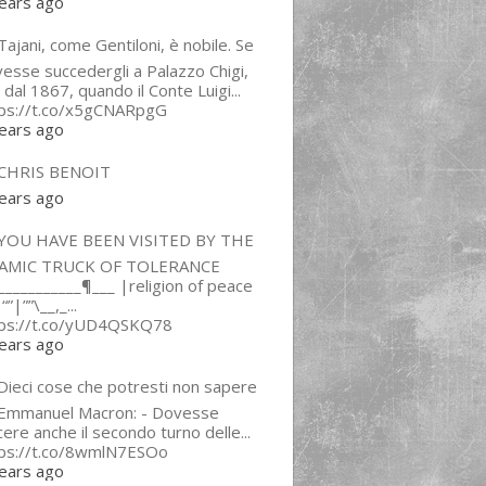
ears ago
ajani, come Gentiloni, è nobile. Se
esse succedergli a Palazzo Chigi,
 dal 1867, quando il Conte Luigi...
tps://t.co/x5gCNARpgG
ears ago
CHRIS BENOIT
ears ago
YOU HAVE BEEN VISITED BY THE
LAMIC TRUCK OF TOLERANCE
___________¶___ |religion of peace
“”|””\__,_...
tps://t.co/yUD4QSKQ78
ears ago
Dieci cose che potresti non sapere
 Emmanuel Macron: - Dovesse
cere anche il secondo turno delle...
tps://t.co/8wmlN7ESOo
ears ago