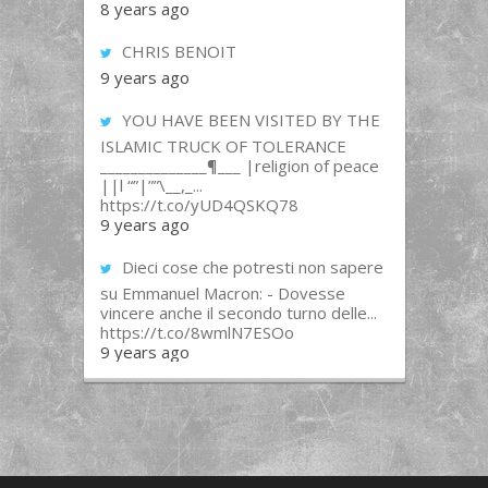
8 years ago
CHRIS BENOIT
9 years ago
YOU HAVE BEEN VISITED BY THE
ISLAMIC TRUCK OF TOLERANCE
______________¶___ |religion of peace
||l “”|””\__,_...
https://t.co/yUD4QSKQ78
9 years ago
Dieci cose che potresti non sapere
su Emmanuel Macron: - Dovesse
vincere anche il secondo turno delle...
https://t.co/8wmlN7ESOo
9 years ago