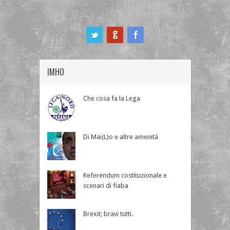
ook
IMHO
Che cosa fa la Lega
Di Mai(L)o e altre amenità
Referendum costituzionale e
scenari di fiaba
Brexit; bravi tutti.