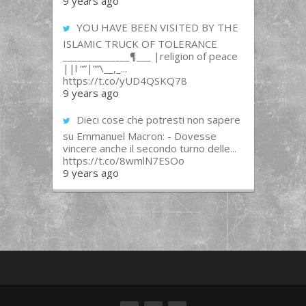
9 years ago
YOU HAVE BEEN VISITED BY THE
ISLAMIC TRUCK OF TOLERANCE
______________¶___ |religion of peace
||l “”|””\__,_...
https://t.co/yUD4QSKQ78
9 years ago
Dieci cose che potresti non sapere
su Emmanuel Macron: - Dovesse
vincere anche il secondo turno delle...
https://t.co/8wmlN7ESOo
9 years ago