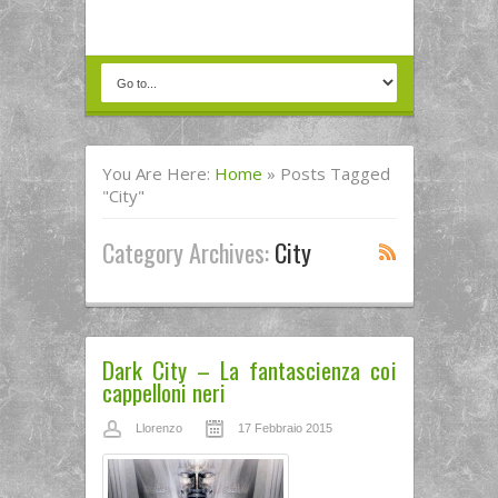
You Are Here:
Home
»
Posts Tagged
"City"
Category Archives:
City
Dark City – La fantascienza coi
cappelloni neri
Llorenzo
17 Febbraio 2015