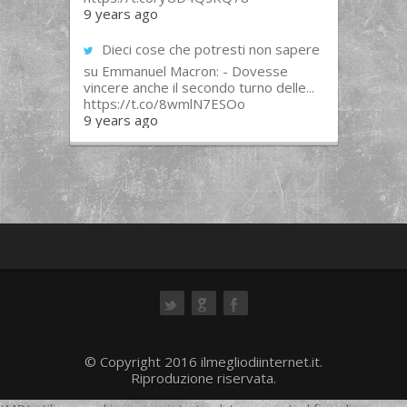
9 years ago
Dieci cose che potresti non sapere
su Emmanuel Macron: - Dovesse
vincere anche il secondo turno delle...
https://t.co/8wmlN7ESOo
9 years ago
ok
© Copyright 2016 ilmegliodiinternet.it.
Riproduzione riservata.