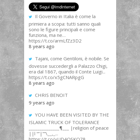
Il Governo in Italia è come la
primiera a scopa: tutti sanno quali
sono le figure principali e come
funziona, ma ne…
https://t.co/armLfZz3D2
8 years ago
Tajani, come Gentiloni, è nobile. Se
dovesse succedergli a Palazzo Chigi,
era dal 1867, quando il Conte Luigi...
https://t.co/x5gCNARpgG
8 years ago
CHRIS BENOIT
9 years ago
YOU HAVE BEEN VISITED BY THE
ISLAMIC TRUCK OF TOLERANCE
______________¶___ |religion of peace
||l “”|””\__,_...
https://t.co/yUD4QSKQ78