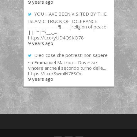
9 years ago
YOU HAVE BEEN VISITED BY THE
ISLAMIC TRUCK OF TOLERANCE
______________¶___ |religion of peace
||l “”|””\__,_...
https://t.co/yUD4QSKQ78
9 years ago
Dieci cose che potresti non sapere
su Emmanuel Macron: - Dovesse
vincere anche il secondo turno delle...
https://t.co/8wmlN7ESOo
9 years ago