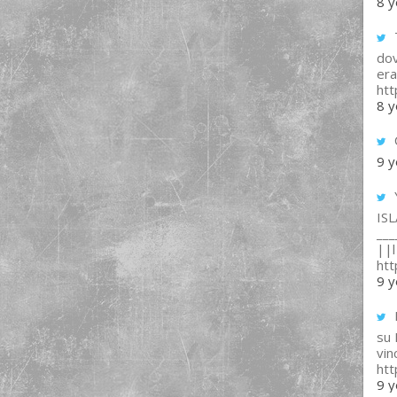
8 y
T
dov
era
ht
8 y
9 y
IS
___
||l 
ht
9 y
su
vin
ht
9 y