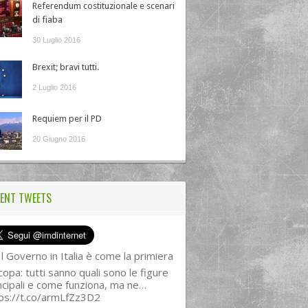
Referendum costituzionale e scenari
di fiaba
30 Luglio 2016
Brexit; bravi tutti.
2 Luglio 2016
Requiem per il PD
20 Giugno 2016
ENT TWEETS
l Governo in Italia è come la primiera
copa: tutti sanno quali sono le figure
ncipali e come funziona, ma ne…
ps://t.co/armLfZz3D2