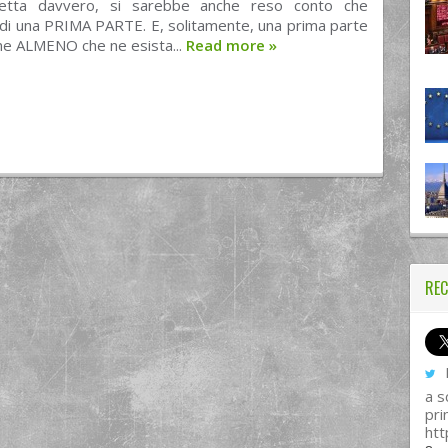
letta davvero, si sarebbe anche reso conto che
 di una PRIMA PARTE. E, solitamente, una prima parte
e ALMENO che ne esista...
Read more
»
REC
I
a s
pri
htt