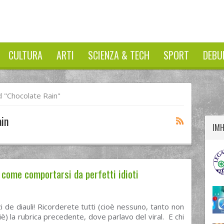
CULTURA
ARTI
SCIENZA & TECH
SPORT
DEBU
twitter
googleplus
facebook
 "chocolate Rain"
ain
IM
: come comportarsi da perfetti idioti
zi de diauli! Ricorderete tutti (cioè nessuno, tanto non
iè) la rubrica precedente, dove parlavo del viral. E chi