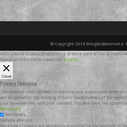
© Copyright 2016 ilmegliodiinternet.it. 
IMDI utilizza cookies proprietari e di terze parti al fine di migliora
fianco accetti tutte le condizioni.
Accetto
Chiudi
Privacy Overview
This website uses cookies to improve your experience while you 
are essential for the working of basic functionalities of the web
your browser only with your consent. You also have the option t
Necessary
Necessary
Sempre abilitato
Necessary cookies are absolutely essential for the website to fun