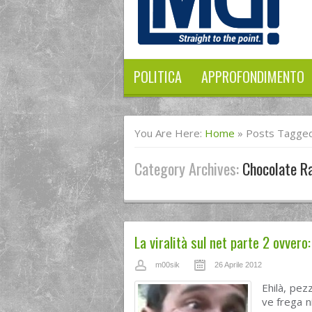
POLITICA
APPROFONDIMENTO
You Are Here:
Home
»
Posts Tagged
Category Archives:
Chocolate R
La viralità sul net parte 2 ovvero
m00sik
26 Aprile 2012
Ehilà, pez
ve frega n