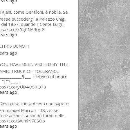
ears ago
ajani, come Gentiloni, è nobile. Se
esse succedergli a Palazzo Chigi,
 dal 1867, quando il Conte Luigi...
tps://t.co/x5gCNARpgG
ears ago
CHRIS BENOIT
ears ago
YOU HAVE BEEN VISITED BY THE
LAMIC TRUCK OF TOLERANCE
___________¶___ |religion of peace
“”|””\__,_...
tps://t.co/yUD4QSKQ78
ears ago
Dieci cose che potresti non sapere
 Emmanuel Macron: - Dovesse
cere anche il secondo turno delle...
tps://t.co/8wmlN7ESOo
ears ago