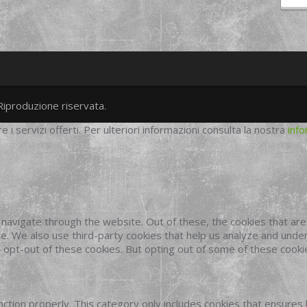
Riproduzione riservata.
twitter
googleplus
facebook
re i servizi offerti. Per ulteriori informazioni consulta la nostra
info
navigate through the website. Out of these, the cookies that ar
site. We also use third-party cookies that help us analyze and und
o opt-out of these cookies. But opting out of some of these cook
ction properly. This category only includes cookies that ensures 