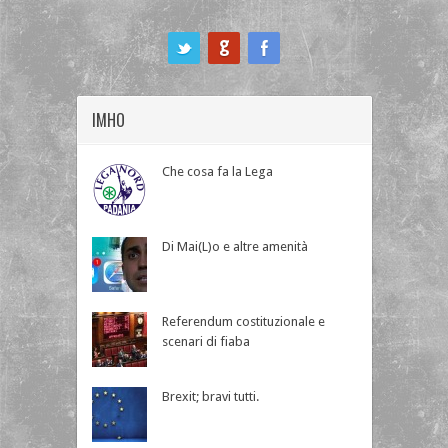
ook
IMHO
Che cosa fa la Lega
Di Mai(L)o e altre amenità
Referendum costituzionale e
scenari di fiaba
Brexit; bravi tutti.