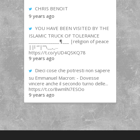
CHRIS BENOIT
9 years ago
YOU HAVE BEEN VISITED BY THE
ISLAMIC TRUCK OF TOLERANCE
______________¶___ |religion of peace
||l “”|””\__,_...
https://t.co/yUD4QSKQ78
9 years ago
Dieci cose che potresti non sapere
su Emmanuel Macron: - Dovesse
vincere anche il secondo turno delle...
https://t.co/8wmlN7ESOo
9 years ago