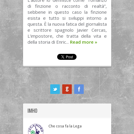
L’autore lo definisce come “romanzo
di finzione o racconto di realtà”,
sebbene in questo caso la finzione
esista e tutto si sviluppi intorno a
questa. È la nuova fatica del giornalista
e scrittore spagnolo Javier Cercas,
L’impostore, che tratta della vita e
della storia di Enric...
Read more
»
ook
IMHO
Che cosa fa la Lega