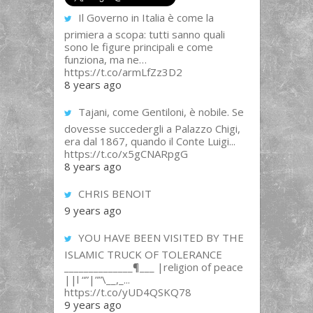
Il Governo in Italia è come la
primiera a scopa: tutti sanno quali
sono le figure principali e come
funziona, ma ne…
https://t.co/armLfZz3D2
8 years ago
Tajani, come Gentiloni, è nobile. Se
dovesse succedergli a Palazzo Chigi,
era dal 1867, quando il Conte Luigi...
https://t.co/x5gCNARpgG
8 years ago
CHRIS BENOIT
9 years ago
YOU HAVE BEEN VISITED BY THE
ISLAMIC TRUCK OF TOLERANCE
______________¶___ |religion of peace
||l “”|””\__,_...
https://t.co/yUD4QSKQ78
9 years ago