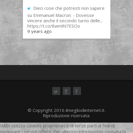
Dieci cose che potresti non sapere
su Emmanuel Macron: - Dovesse
vincere anche il secondo turno delle...
https://t.co/8wmlN7ESOo
9 years ago
ok
© Copyright 2016 ilmegliodiinternet.it.
Riproduzione riservata.
IMDI utilizza cookies proprietari e di terze parti al fine di
migliorare i servizi offerti. Per ulteriori informazioni consulta la