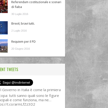
Referendum costituzionale e scenari
di fiaba
30 Luglio 2016
Brexit; bravi tutti.
2 Luglio 2016
Requiem per il PD
20 Giugno 2016
ENT TWEETS
l Governo in Italia è come la primiera
copa: tutti sanno quali sono le figure
ncipali e come funziona, ma ne…
ps://t.co/armLfZz3D2