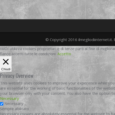
© Copyright 2016 ilmegliodiinternet.it. 
IMDI utilizza cookies proprietari e di terze parti al fine di migliora
fianco accetti tutte le condizioni.
Accetto
Chiudi
Privacy Overview
This website uses cookies to improve your experience while you 
are essential for the working of basic functionalities of the web
your browser only with your consent. You also have the option t
Necessary
Necessary
Sempre abilitato
Necessary cookies are absolutely essential for the website to fun