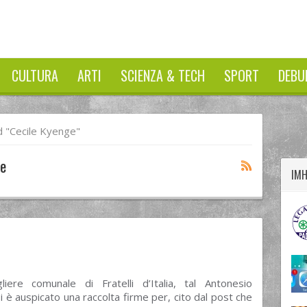
CULTURA
ARTI
SCIENZA & TECH
SPORT
DEBU
twitter
googleplus
facebook
 "Cecile Kyenge"
ge
IM
liere comunale di Fratelli d’Italia, tal Antonesio
i è auspicato una raccolta firme per, cito dal post che