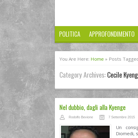
POLITICA
APPROFONDIMENTO
You Are Here:
Home
»
Posts Tagged
Category Archives:
Cecile Kyen
Nel dubbio, dagli alla Kyenge
Rodolfo Bevione
7 Settembre 2015
Un consig
Diomedi, s