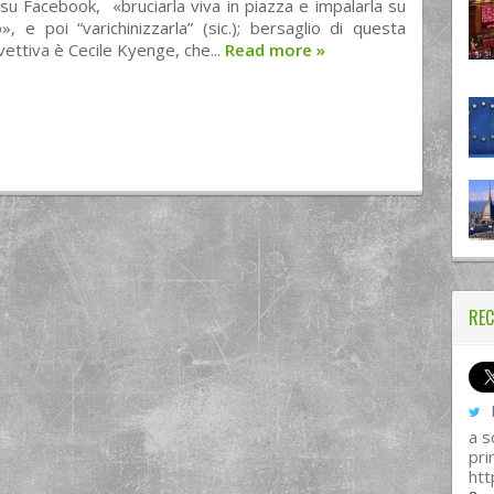
 su Facebook, «bruciarla viva in piazza e impalarla su
o», e poi “varichinizzarla” (sic.); bersaglio di questa
nvettiva è Cecile Kyenge, che...
Read more
»
REC
I
a s
pri
htt