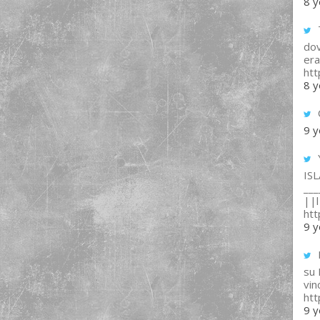
8 y
T
dov
era
ht
8 y
9 y
IS
___
||l 
ht
9 y
su
vin
ht
9 y