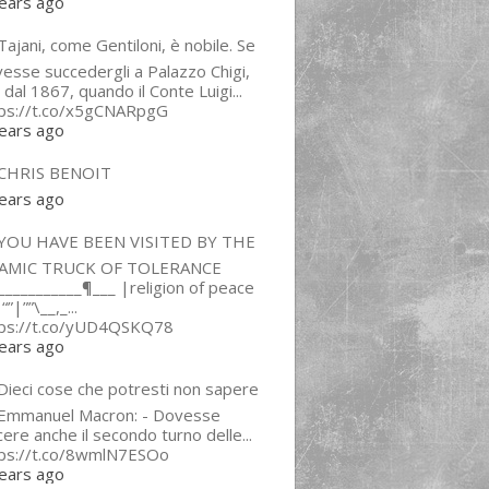
ears ago
ajani, come Gentiloni, è nobile. Se
esse succedergli a Palazzo Chigi,
 dal 1867, quando il Conte Luigi...
tps://t.co/x5gCNARpgG
ears ago
CHRIS BENOIT
ears ago
YOU HAVE BEEN VISITED BY THE
LAMIC TRUCK OF TOLERANCE
___________¶___ |religion of peace
“”|””\__,_...
tps://t.co/yUD4QSKQ78
ears ago
Dieci cose che potresti non sapere
 Emmanuel Macron: - Dovesse
cere anche il secondo turno delle...
tps://t.co/8wmlN7ESOo
ears ago