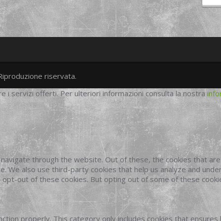
Riproduzione riservata.
twitter
googleplus
facebook
re i servizi offerti. Per ulteriori informazioni consulta la nostra
info
navigate through the website. Out of these, the cookies that ar
site. We also use third-party cookies that help us analyze and und
o opt-out of these cookies. But opting out of some of these cook
ction properly. This category only includes cookies that ensures 